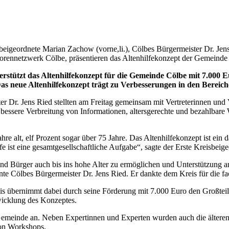
beigeordnete Marian Zachow (vorne,li.), Cölbes Bürgermeister Dr. Jens
iorennetzwerk Cölbe, präsentieren das Altenhilfekonzept der Gemeinde
stützt das Altenhilfekonzept für die Gemeinde Cölbe mit 7.000
 Das neue Altenhilfekonzept trägt zu Verbesserungen in den Berei
 Dr. Jens Ried stellten am Freitag gemeinsam mit Vertreterinnen und 
bessere Verbreitung von Informationen, altersgerechte und bezahlbare
 alt, elf Prozent sogar über 75 Jahre. Das Altenhilfekonzept ist ein d
 ist eine gesamtgesellschaftliche Aufgabe“, sagte der Erste Kreisbei
n und Bürger auch bis ins hohe Alter zu ermöglichen und Unterstützung 
te Cölbes Bürgermeister Dr. Jens Ried. Er dankte dem Kreis für die fac
is übernimmt dabei durch seine Förderung mit 7.000 Euro den Großteil
wicklung des Konzeptes.
 Gemeinde an. Neben Expertinnen und Experten wurden auch die älteren
von Workshops.