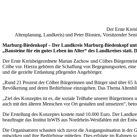
Der Erste Kreis
Altenplanung, Landkreis) und Peter Blonien, Vorsitzender Sen
Marburg-Biedenkopf – Der Landkreis Marburg-Biedenkopf unter
„Bausteine für ein gutes Leben im Alter“ des Landkreises statt.
Der Erste Kreisbeigeordnete Marian Zachow und Cölbes Bürgermeister
Cölbe vor. Hierzu gehören die Schaffung von Begegnungsorten, eine 
und die gezielte Entlastung pflegender Angehöriger.
„Rund 21 Prozent der Cölber Bürgerinnen und Bürger sind über 65 Jahre
Bevölkerung und deren Bedürfnisse einzugehen. Das Thema Altenhilfe
„Ziel des Konzeptes ist es, die soziale Teilhabe unserer Bürgerinne
auch mit den älteren Menschen vor Ort gestalten und umsetzen“, beton
Die Erstellung des Konzeptes kostete rund 10.000 Euro. Der Landkre
beauftragte das Institut InWIS aus Nordrhein-Westfahlen mit der Ent
Die Organisatoren schauten sich zuvor die Ausgangssituation in der
mitwirken und ihre Bedürfnisse mitteilen. Dies erfolgte im Rahmen 