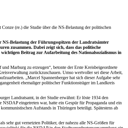
Conze (re.) die Studie über die NS-Belastung der politischen
r NS-Belastung der Führungsspitzen der Landratsämter
ren zusammen. Dabei zeigt sich, dass das politische
 wichtigen Beitrag zur Aufarbeitung des Nationalsozialismus in
pf und Marburg zu erzeugen“, betonte der Erste Kreisbeigeordnete
Kreisverwaltung zurückzuschauen. Umso wertvoller sei diese Arbeit,
aufzuarbeiten. „Marcel Spannenberger hat sich dieser Aufgabe sehr
gangenheit ehemaliger politischer Funktionsträger im Landkreis
rburger Landratsamt, in der Studie erwähnt: Er löste 1934 den
 die NSDAP eingetreten war, hatte ein Gespür für Propaganda und ein
s kommunistischen Aufstands in Thüringen beteiligt. Spätestens ab
als sehr gut vernetzten Politiker, der nahezu alle NS-Größen für
 Krawielitzki für die NSDAP in den Stadtverordnetenversammlung ein,