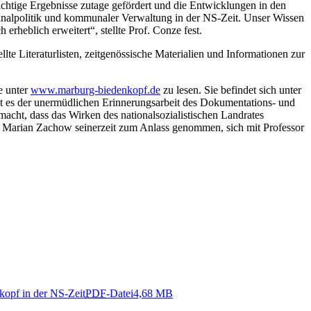
ichtige Ergebnisse zutage gefördert und die Entwicklungen in den
unalpolitik und kommunaler Verwaltung in der NS-Zeit. Unser Wissen
heblich erweitert“, stellte Prof. Conze fest.
lte Literaturlisten, zeitgenössische Materialien und Informationen zur
e unter
www.marburg-biedenkopf.de
zu lesen. Sie befindet sich unter
st es der unermüdlichen Erinnerungsarbeit des Dokumentations- und
acht, dass das Wirken des nationalsozialistischen Landrates
ete Marian Zachow seinerzeit zum Anlass genommen, sich mit Professor
opf in der NS-Zeit
PDF
-Datei
4,68 MB