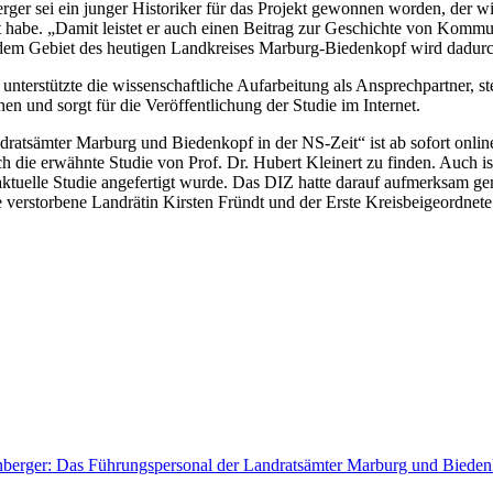
rger sei ein junger Historiker für das Projekt gewonnen worden, der w
 habe. „Damit leistet er auch einen Beitrag zur Geschichte von Komm
dem Gebiet des heutigen Landkreises Marburg-Biedenkopf wird dadurch er
terstützte die wissenschaftliche Aufarbeitung als Ansprechpartner, stel
en und sorgt für die Veröffentlichung der Studie im Internet.
dratsämter Marburg und Biedenkopf in der NS-Zeit“ ist ab sofort onlin
 die erwähnte Studie von Prof. Dr. Hubert Kleinert zu finden. Auch i
ktuelle Studie angefertigt wurde. Das DIZ hatte darauf aufmerksam gem
die verstorbene Landrätin Kirsten Fründt und der Erste Kreisbeigeordn
berger: Das Führungspersonal der Landratsämter Marburg und Biedenk