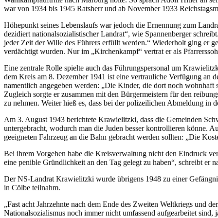
war von 1934 bis 1945 Ratsherr und ab November 1933 Reichstagsmi
Höhepunkt seines Lebenslaufs war jedoch die Ernennung zum Landrat.
dezidiert nationalsozialistischer Landrat“, wie Spannenberger schreibt
jeder Zeit der Wille des Führers erfüllt werden.“ Wiederholt ging 
verdächtigt wurden. Nur im „Kirchenkampf“ vertrat er als Pfarrerssohn
Eine zentrale Rolle spielte auch das Führungspersonal um Krawielitzk
dem Kreis am 8. Dezember 1941 ist eine vertrauliche Verfügung an de
namentlich angegeben werden: „Die Kinder, die dort noch wohnhaft si
Zugleich sorgte er zusammen mit den Bürgermeistern für den reibung
zu nehmen. Weiter hieß es, dass bei der polizeilichen Abmeldung in d
Am 3. August 1943 berichtete Krawielitzki, dass die Gemeinden Sch
untergebracht, wodurch man die Juden besser kontrollieren könne. Auc
geeigneten Fahrzeug an die Bahn gebracht werden sollten: „Die Koste
Bei ihrem Vorgehen habe die Kreisverwaltung nicht den Eindruck verm
eine penible Gründlichkeit an den Tag gelegt zu haben“, schreibt er 
Der NS-Landrat Krawielitzki wurde übrigens 1948 zu einer Gefängnisst
in Cölbe teilnahm.
„Fast acht Jahrzehnte nach dem Ende des Zweiten Weltkriegs und der 
Nationalsozialismus noch immer nicht umfassend aufgearbeitet sind, j