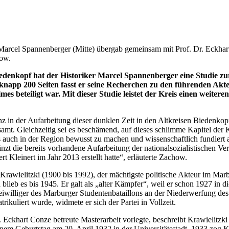
Marcel Spannenberger (Mitte) übergab gemeinsam mit Prof. Dr. Eckhart 
how.
denkopf hat der Historiker Marcel Spannenberger eine Studie zu
app 200 Seiten fasst er seine Recherchen zu den führenden Akteu
beteiligt war. Mit dieser Studie leistet der Kreis einen weiteren
enz in der Aufarbeitung dieser dunklen Zeit in den Altkreisen Biedenko
mt. Gleichzeitig sei es beschämend, auf dieses schlimme Kapitel der 
us auch in der Region bewusst zu machen und wissenschaftlich fundiert 
zt die bereits vorhandene Aufarbeitung der nationalsozialistischen Ver
Kleinert im Jahr 2013 erstellt hatte“, erläuterte Zachow.
ns Krawielitzki (1900 bis 1992), der mächtigste politische Akteur im Ma
blieb es bis 1945. Er galt als „alter Kämpfer“, weil er schon 1927 in
Freiwilliger des Marburger Studentenbataillons an der Niederwerfung de
kuliert wurde, widmete er sich der Partei in Vollzeit.
 Eckhart Conze betreute Masterarbeit vorlegte, beschreibt Krawielitzki 
inem Geburtstag am 20. April 1932 in der Universitätsstadt. 1933 zog