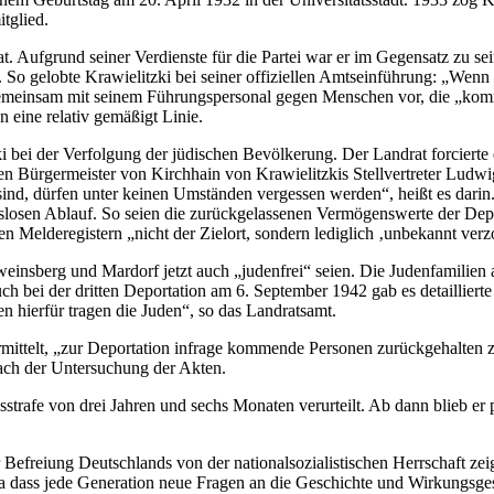
tglied.
 Aufgrund seiner Verdienste für die Partei war er im Gegensatz zu sei
. So gelobte Krawielitzki bei seiner offiziellen Amtseinführung: „Wenn i
er gemeinsam mit seinem Führungspersonal gegen Menschen vor, die „ko
 eine relativ gemäßigt Linie.
i bei der Verfolgung der jüdischen Bevölkerung. Der Landrat forcierte 
n Bürgermeister von Kirchhain von Krawielitzkis Stellvertreter Ludwig
nd, dürfen unter keinen Umständen vergessen werden“, heißt es darin. 
slosen Ablauf. So seien die zurückgelassenen Vermögenswerte der Dep
en Melderegistern „nicht der Zielort, sondern lediglich ‚unbekannt verz
weinsberg und Mardorf jetzt auch „judenfrei“ seien. Die Judenfamilie
h bei der dritten Deportation am 6. September 1942 gab es detailliert
n hierfür tragen die Juden“, so das Landratsamt.
ittelt, „zur Deportation infrage kommende Personen zurückgehalten zu 
nach der Untersuchung der Akten.
rafe von drei Jahren und sechs Monaten verurteilt. Ab dann blieb er p
Befreiung Deutschlands von der nationalsozialistischen Herrschaft zei
a dass jede Generation neue Fragen an die Geschichte und Wirkungsgesc