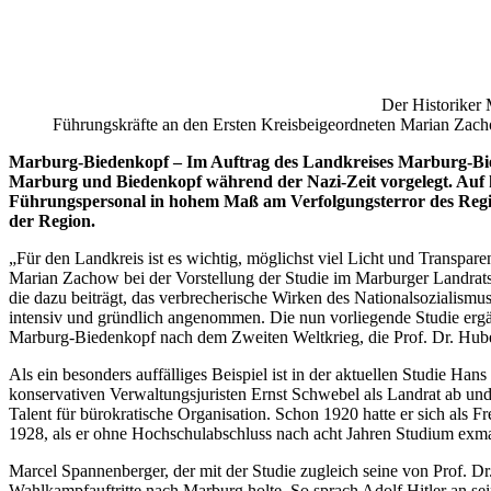
Der Historiker 
Führungskräfte an den Ersten Kreisbeigeordneten Marian Zac
Marburg-Biedenkopf – Im Auftrag des Landkreises Marburg-Bie
Marburg und Biedenkopf während der Nazi-Zeit vorgelegt. Auf kn
Führungspersonal in hohem Maß am Verfolgungsterror des Regimes 
der Region.
„Für den Landkreis ist es wichtig, möglichst viel Licht und Transpar
Marian Zachow bei der Vorstellung der Studie im Marburger Landratsa
die dazu beiträgt, das verbrecherische Wirken des Nationalsozialism
intensiv und gründlich angenommen. Die nun vorliegende Studie ergän
Marburg-Biedenkopf nach dem Zweiten Weltkrieg, die Prof. Dr. Hubert 
Als ein besonders auffälliges Beispiel ist in der aktuellen Studie Ha
konservativen Verwaltungsjuristen Ernst Schwebel als Landrat ab und 
Talent für bürokratische Organisation. Schon 1920 hatte er sich als 
1928, als er ohne Hochschulabschluss nach acht Jahren Studium exmatri
Marcel Spannenberger, der mit der Studie zugleich seine von Prof. Dr.
Wahlkampfauftritte nach Marburg holte. So sprach Adolf Hitler an se