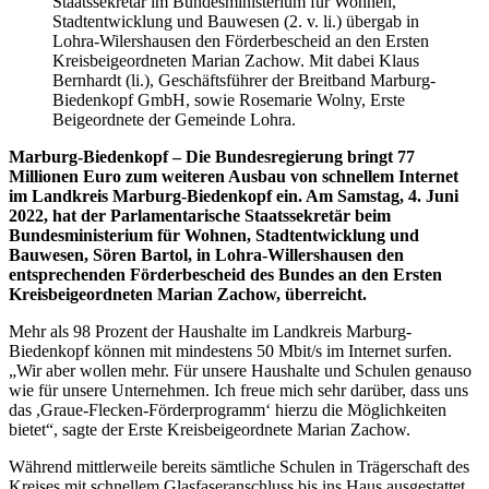
Staatssekretär im Bundesministerium für Wohnen,
Stadtentwicklung und Bauwesen (2. v. li.) übergab in
Lohra-Wilershausen den Förderbescheid an den Ersten
Kreisbeigeordneten Marian Zachow. Mit dabei Klaus
Bernhardt (li.), Geschäftsführer der Breitband Marburg-
Biedenkopf GmbH, sowie Rosemarie Wolny, Erste
Beigeordnete der Gemeinde Lohra.
Marburg-Biedenkopf – Die Bundesregierung bringt 77
Millionen Euro zum weiteren Ausbau von schnellem Internet
im Landkreis Marburg-Biedenkopf ein. Am Samstag, 4. Juni
2022, hat der Parlamentarische Staatssekretär beim
Bundesministerium für Wohnen, Stadtentwicklung und
Bauwesen, Sören Bartol, in Lohra-Willershausen den
entsprechenden Förderbescheid des Bundes an den Ersten
Kreisbeigeordneten Marian Zachow, überreicht.
Mehr als 98 Prozent der Haushalte im Landkreis Marburg-
Biedenkopf können mit mindestens 50 Mbit/s im Internet surfen.
„Wir aber wollen mehr. Für unsere Haushalte und Schulen genauso
wie für unsere Unternehmen. Ich freue mich sehr darüber, dass uns
das ,Graue-Flecken-Förderprogramm‘ hierzu die Möglichkeiten
bietet“, sagte der Erste Kreisbeigeordnete Marian Zachow.
Während mittlerweile bereits sämtliche Schulen in Trägerschaft des
Kreises mit schnellem Glasfaseranschluss bis ins Haus ausgestattet