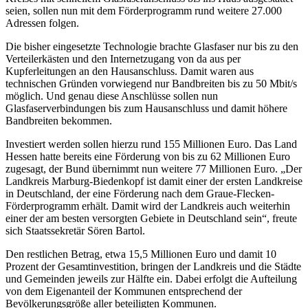
seien, sollen nun mit dem Förderprogramm rund weitere 27.000
Adressen folgen.
Die bisher eingesetzte Technologie brachte Glasfaser nur bis zu den
Verteilerkästen und den Internetzugang von da aus per
Kupferleitungen an den Hausanschluss. Damit waren aus
technischen Gründen vorwiegend nur Bandbreiten bis zu 50 Mbit/s
möglich. Und genau diese Anschlüsse sollen nun
Glasfaserverbindungen bis zum Hausanschluss und damit höhere
Bandbreiten bekommen.
Investiert werden sollen hierzu rund 155 Millionen Euro. Das Land
Hessen hatte bereits eine Förderung von bis zu 62 Millionen Euro
zugesagt, der Bund übernimmt nun weitere 77 Millionen Euro. „Der
Landkreis Marburg-Biedenkopf ist damit einer der ersten Landkreise
in Deutschland, der eine Förderung nach dem Graue-Flecken-
Förderprogramm erhält. Damit wird der Landkreis auch weiterhin
einer der am besten versorgten Gebiete in Deutschland sein“, freute
sich Staatssekretär Sören Bartol.
Den restlichen Betrag, etwa 15,5 Millionen Euro und damit 10
Prozent der Gesamtinvestition, bringen der Landkreis und die Städte
und Gemeinden jeweils zur Hälfte ein. Dabei erfolgt die Aufteilung
von dem Eigenanteil der Kommunen entsprechend der
Bevölkerungsgröße aller beteiligten Kommunen.