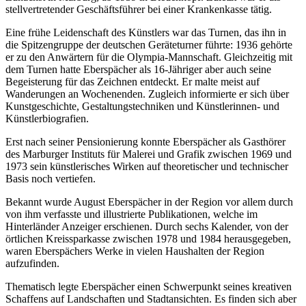
stellvertretender Geschäftsführer bei einer Krankenkasse tätig.
Eine frühe Leidenschaft des Künstlers war das Turnen, das ihn in
die Spitzengruppe der deutschen Geräteturner führte: 1936 gehörte
er zu den Anwärtern für die Olympia-Mannschaft. Gleichzeitig mit
dem Turnen hatte Eberspächer als 16-Jähriger aber auch seine
Begeisterung für das Zeichnen entdeckt. Er malte meist auf
Wanderungen an Wochenenden. Zugleich informierte er sich über
Kunstgeschichte, Gestaltungstechniken und Künstlerinnen- und
Künstlerbiografien.
Erst nach seiner Pensionierung konnte Eberspächer als Gasthörer
des Marburger Instituts für Malerei und Grafik zwischen 1969 und
1973 sein künstlerisches Wirken auf theoretischer und technischer
Basis noch vertiefen.
Bekannt wurde August Eberspächer in der Region vor allem durch
von ihm verfasste und illustrierte Publikationen, welche im
Hinterländer Anzeiger erschienen. Durch sechs Kalender, von der
örtlichen Kreissparkasse zwischen 1978 und 1984 herausgegeben,
waren Eberspächers Werke in vielen Haushalten der Region
aufzufinden.
Thematisch legte Eberspächer einen Schwerpunkt seines kreativen
Schaffens auf Landschaften und Stadtansichten. Es finden sich aber