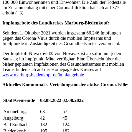
100.000 Einwohnerinnen und Einwohner. Die Zahl der Todesfälle
im Zusammenhang mit einer Corona-Infektion hat sich auf 377
erhöht (+3).
Impfangebote des Landkreises Marburg-Biedenkopf:
Seit dem 1. Oktober 2021 wurden insgesamt 66.246 Impfungen
gegen das Corona-Virus durch die mobilen Impfteams und
Impfpunkte in Zuständigkeit des Gesundheitsamtes verabreicht.
Der Impfstoff Nuvaxovid® von Novavax ist ab sofort nur jeden
Samstag im Impfpunkt Mitte verfügbar. Eine Übersicht über die
bisher geplanten Impfaktionen des Gesundheitsamtes mit mobilen
Teams finden sich auf der Homepage des Kreises auf
www.marburg-biedenkopf.de/impfangebote
.
Aktuelles Kommunales Verteilungsmuster ak
tive Corona-Fälle
:
Stadt/Gemeinde
03.08.2022
02.08.2022
Amöneburg:
63
57
Angelburg:
42
45
Bad Endbach:
132
124
Biedenkopf:
195
182