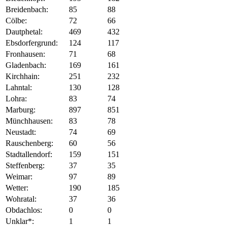
Breidenbach:
85
88
Cölbe:
72
66
Dautphetal:
469
432
Ebsdorfergrund:
124
117
Fronhausen:
71
68
Gladenbach:
169
161
Kirchhain:
251
232
Lahntal:
130
128
Lohra:
83
74
Marburg:
897
851
Münchhausen:
83
78
Neustadt:
74
69
Rauschenberg:
60
56
Stadtallendorf:
159
151
Steffenberg:
37
35
Weimar:
97
89
Wetter:
190
185
Wohratal:
37
36
Obdachlos:
0
0
Unklar*:
1
1