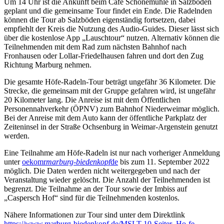
Um 14 Uhr ist die Ankunft beim Café Schönemühle in Salzböden
geplant und die gemeinsame Tour findet ein Ende. Die Radelnden
können die Tour ab Salzböden eigenständig fortsetzen, dabei
empfiehlt der Kreis die Nutzung des Audio-Guides. Dieser lässt sich
über die kostenlose App „Lauschtour“ nutzen. Alternativ können die
Teilnehmenden mit dem Rad zum nächsten Bahnhof nach
Fronhausen oder Lollar-Friedelhausen fahren und dort den Zug
Richtung Marburg nehmen.
Die gesamte Höfe-Radeln-Tour beträgt ungefähr 36 Kilometer. Die
Strecke, die gemeinsam mit der Gruppe gefahren wird, ist ungefähr
20 Kilometer lang. Die Anreise ist mit dem Öffentlichen
Personennahverkehr (ÖPNV) zum Bahnhof Niederweimar möglich.
Bei der Anreise mit dem Auto kann der öffentliche Parkplatz der
Zeiteninsel in der Straße Ochsenburg in Weimar-Argenstein genutzt
werden.
Eine Teilnahme am Höfe-Radeln ist nur nach vorheriger Anmeldung
unter
oekomr
marburg-biedenkopf
de
bis zum 11. September 2022
möglich. Die Daten werden nicht weitergegeben und nach der
Veranstaltung wieder gelöscht. Die Anzahl der Teilnehmenden ist
begrenzt. Die Teilnahme an der Tour sowie der Imbiss auf
„Caspersch Hof“ sind für die Teilnehmenden kostenlos.
Nähere Informationen zur Tour sind unter dem Direktlink
https://www.marburg-biedenkopf.de/MSLT-10-Seiter_Ho-fe-