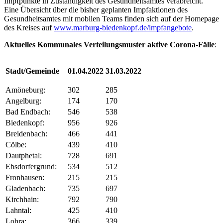
Impfpunkte in Zuständigkeit des Gesundheitsamtes verabreicht.
Eine Übersicht über die bisher geplanten Impfaktionen des
Gesundheitsamtes mit mobilen Teams finden sich auf der Homepage
des Kreises auf
www.marburg-biedenkopf.de/impfangebote
.
Aktuelles Kommunales Verteilungsmuster aktive Corona-Fälle
:
Stadt/Gemeinde
01.04.2022
31.03.2022
Amöneburg:
302
285
Angelburg:
174
170
Bad Endbach:
546
538
Biedenkopf:
956
926
Breidenbach:
466
441
Cölbe:
439
410
Dautphetal:
728
691
Ebsdorfergrund:
534
512
Fronhausen:
215
215
Gladenbach:
735
697
Kirchhain:
792
790
Lahntal:
425
410
Lohra:
366
339