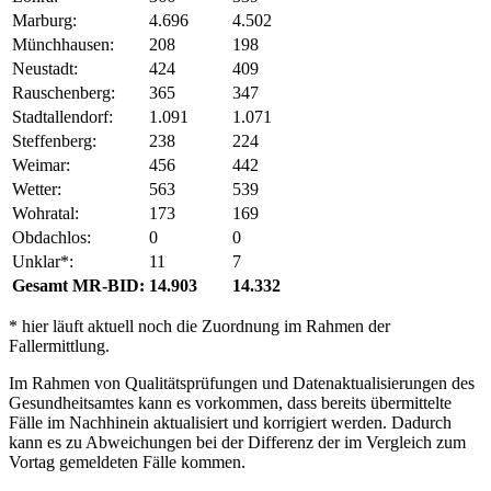
Marburg:
4.696
4.502
Münchhausen:
208
198
Neustadt:
424
409
Rauschenberg:
365
347
Stadtallendorf:
1.091
1.071
Steffenberg:
238
224
Weimar:
456
442
Wetter:
563
539
Wohratal:
173
169
Obdachlos:
0
0
Unklar*:
11
7
Gesamt MR-BID:
14.903
14.332
* hier läuft aktuell noch die Zuordnung im Rahmen der
Fallermittlung.
Im Rahmen von Qualitätsprüfungen und Datenaktualisierungen des
Gesundheitsamtes kann es vorkommen, dass bereits übermittelte
Fälle im Nachhinein aktualisiert und korrigiert werden. Dadurch
kann es zu Abweichungen bei der Differenz der im Vergleich zum
Vortag gemeldeten Fälle kommen.