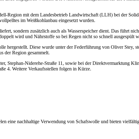
ell-Region mit dem Landesbetrieb Landwirtschaft (LLH) bei der Soli
wollpelltes im Weißkohlanbau eingesetzt wurden.
liefert, sondern zusätzlich auch als Wasserspeicher dient. Das führt nich
oppelt wird und Nährstoffe so bei Regen nicht so schnell ausgespült 
lle hergestellt. Diese wurde unter der Federführung von Oliver Stey, st
us der Region gesammelt.
enter, Stephan-Niderehe-Straße 11, sowie bei der Direktvermarktung Kl
e 4. Weitere Verkaufsstellen folgen in Kürze.
ielen eine nachhaltige Verwendung von Schafswolle und bieten vielfälti