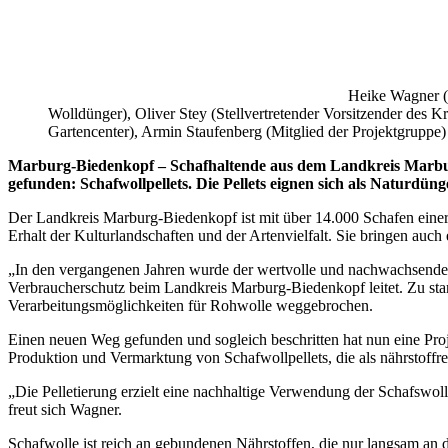
Heike Wagner (
Wolldünger), Oliver Stey (Stellvertretender Vorsitzender des
Gartencenter), Armin Staufenberg (Mitglied der Projektgruppe
Marburg-Biedenkopf – Schafhaltende aus dem Landkreis Marb
gefunden: Schafwollpellets. Die Pellets eignen sich als Naturdün
Der Landkreis Marburg-Biedenkopf ist mit über 14.000 Schafen einer 
Erhalt der Kulturlandschaften und der Artenvielfalt. Sie bringen auc
„In den vergangenen Jahren wurde der wertvolle und nachwachsende
Verbraucherschutz beim Landkreis Marburg-Biedenkopf leitet. Zu sta
Verarbeitungsmöglichkeiten für Rohwolle weggebrochen.
Einen neuen Weg gefunden und sogleich beschritten hat nun eine P
Produktion und Vermarktung von Schafwollpellets, die als nährstoff
„Die Pelletierung erzielt eine nachhaltige Verwendung der Schafswolle
freut sich Wagner.
Schafwolle ist reich an gebundenen Nährstoffen, die nur langsam an d