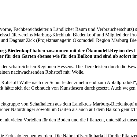
vorne, Fachbereichsleiterin Ländlicher Raum und Verbraucherschutz) 
 Kreisschäfervereins Marburg-Kirchhain Biedenkopf und Mitglied der P
) und Dagmar Zick (Projektmanagerin Ökomodell-Region Marburg-Biedenk
urg-Biedenkopf haben zusammen mit der
Ökomodell-Region des L
ger für den Garten ebenso wie für den Balkon und sind ab sofort im
der schafreichsten Regionen Hessens. Die Tiere leisten durch die Bew
h einen nachwachsenden Rohstoff mit: Wolle.
 Rohstoff Wolle nach der Schur leider zunehmend zum Abfallprodukt“
rk hätte sich der Gebrauch von Kunstfasern durchgesetzt. Auch wegen 
rojektgruppe von Schafhaltern aus dem Landkreis Marburg-Biedenkopf 
reicher Naturdünger sowohl im Garten als auch auf dem Balkon genutz
 mit vielen Vorteilen für den Boden und die Pflanzen, unterstützt unser
ie Erde abgegeben werden. Die Nährstoffverfügbarkeit für die Pflanzen 