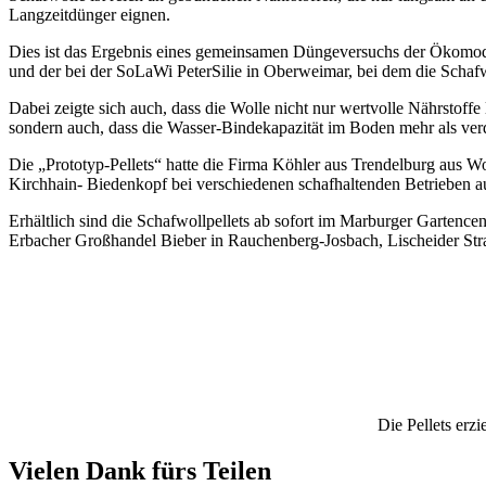
Langzeitdünger eignen.
Dies ist das Ergebnis eines gemeinsamen Düngeversuchs der Ökomod
und der bei der SoLaWi PeterSilie in Oberweimar, bei dem die Schaf
Dabei zeigte sich auch, dass die Wolle nicht nur wertvolle Nährstoffe 
sondern auch, dass die Wasser-Bindekapazität im Boden mehr als verd
Die „Prototyp-Pellets“ hatte die Firma Köhler aus Trendelburg aus Wo
Kirchhain- Biedenkopf bei verschiedenen schafhaltenden Betrieben a
Erhältlich sind die Schafwollpellets ab sofort im Marburger Gartenc
Erbacher Großhandel Bieber in Rauchenberg-Josbach, Lischeider Straß
Die Pellets erz
Vielen Dank fürs Teilen