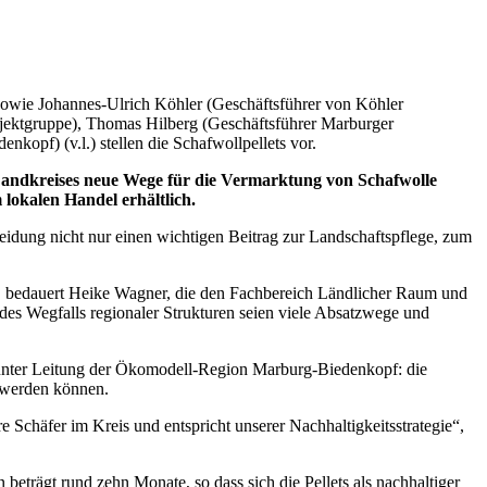
sowie Johannes-Ulrich Köhler (Geschäftsführer von Köhler
rojektgruppe), Thomas Hilberg (Geschäftsführer Marburger
opf) (v.l.) stellen die Schafwollpellets vor.
andkreises neue Wege für die Vermarktung von Schafwolle
 lokalen Handel erhältlich.
eidung nicht nur einen wichtigen Beitrag zur Landschaftspflege, zum
, bedauert Heike Wagner, die den Fachbereich Ländlicher Raum und
des Wegfalls regionaler Strukturen seien viele Absatzwege und
unter Leitung der Ökomodell-Region Marburg-Biedenkopf: die
t werden können.
e Schäfer im Kreis und entspricht unserer Nachhaltigkeitsstrategie“,
beträgt rund zehn Monate, so dass sich die Pellets als nachhaltiger