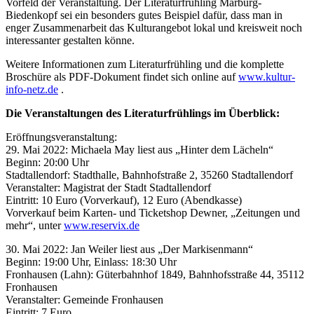
Vorfeld der Veranstaltung. Der Literaturfrühling Marburg-
Biedenkopf sei ein besonders gutes Beispiel dafür, dass man in
enger Zusammenarbeit das Kulturangebot lokal und kreisweit noch
interessanter gestalten könne.
Weitere Informationen zum Literaturfrühling und die komplette
Broschüre als PDF-Dokument findet sich online auf
www.kultur-
info-netz.de
.
Die Veranstaltungen des Literaturfrühlings im Überblick:
Eröffnungsveranstaltung:
29. Mai 2022: Michaela May liest aus „Hinter dem Lächeln“
Beginn: 20:00 Uhr
Stadtallendorf: Stadthalle, Bahnhofstraße 2, 35260 Stadtallendorf
Veranstalter: Magistrat der Stadt Stadtallendorf
Eintritt: 10 Euro (Vorverkauf), 12 Euro (Abendkasse)
Vorverkauf beim Karten- und Ticketshop Dewner, „Zeitungen und
mehr“, unter
www.reservix.de
30. Mai 2022: Jan Weiler liest aus „Der Markisenmann“
Beginn: 19:00 Uhr, Einlass: 18:30 Uhr
Fronhausen (Lahn): Güterbahnhof 1849, Bahnhofsstraße 44, 35112
Fronhausen
Veranstalter: Gemeinde Fronhausen
Eintritt: 7 Euro