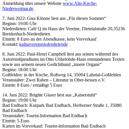
Anmeldung über unsere Website
www.Alte-Kirche-
Niederweimar.de
7. Juni 2022: Gisa Klönne liest aus „Für diesen Sommer“
Beginn: 19:00 Uhr
Niederdieten: Café Q im Haus der Vereine, Dietetalstraße 20,35236
Breidenbach-Niederdieten
Eintritt: 8 Euro an der Abendkasse, kein Vorverkauf
Kontakt:
kulturverein
niederdieten
de
8. Juni 2022: Paul-Henri Campbell liest aus seinen während des
Autorenstipendiums im Otto Ubbelohde-Haus entstandenen Texten
sowie aus seinem neuen Gedichtband „innere Organe“
Beginn: 18:00 Uhr
Goßfelden: in der Kirche, Roßweg 14, 35094 Lahntal-Goßfelden
Veranstalter: Zwei Raben – Literatur in Ober-hessen e.V.
Eintritt: 8 Euro / ermäßigt 5 Euro
14. Juni 2022: Brigitte Glaser liest aus „Kaiserstuhl“
Beginn: 19:00 Uhr
Bad Endbach: Kurpark Bad Endbach, Herborner Straße 1, 35080
Bad Endbach
Veranstalter: Tourist-Information Bad Endbach
Eintritt: 5 Euro
Karten im Vorverkauf: Tourist-Information Bad Endbach