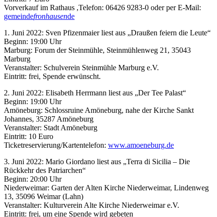
Vorverkauf im Rathaus ,Telefon: 06426 9283-0 oder per E-Mail:
gemeinde
fronhausen
de
1. Juni 2022: Sven Pfizenmaier liest aus „Draußen feiern die Leute“
Beginn: 19:00 Uhr
Marburg: Forum der Steinmühle, Steinmühlenweg 21, 35043
Marburg
Veranstalter: Schulverein Steinmühle Marburg e.V.
Eintritt: frei, Spende erwünscht.
2. Juni 2022: Elisabeth Herrmann liest aus „Der Tee Palast“
Beginn: 19:00 Uhr
Amöneburg: Schlossruine Amöneburg, nahe der Kirche Sankt
Johannes, 35287 Amöneburg
Veranstalter: Stadt Amöneburg
Eintritt: 10 Euro
Ticketreservierung/Kartentelefon:
www.amoeneburg.de
3. Juni 2022: Mario Giordano liest aus „Terra di Sicilia – Die
Rückkehr des Patriarchen“
Beginn: 20:00 Uhr
Niederweimar: Garten der Alten Kirche Niederweimar, Lindenweg
13, 35096 Weimar (Lahn)
Veranstalter: Kulturverein Alte Kirche Niederweimar e.V.
Eintritt: frei, um eine Spende wird gebeten