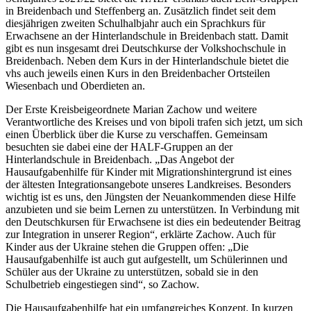
in Breidenbach und Steffenberg an. Zusätzlich findet seit dem
diesjährigen zweiten Schulhalbjahr auch ein Sprachkurs für
Erwachsene an der Hinterlandschule in Breidenbach statt. Damit
gibt es nun insgesamt drei Deutschkurse der Volkshochschule in
Breidenbach. Neben dem Kurs in der Hinterlandschule bietet die
vhs auch jeweils einen Kurs in den Breidenbacher Ortsteilen
Wiesenbach und Oberdieten an.
Der Erste Kreisbeigeordnete Marian Zachow und weitere
Verantwortliche des Kreises und von bipoli trafen sich jetzt, um sich
einen Überblick über die Kurse zu verschaffen. Gemeinsam
besuchten sie dabei eine der HALF-Gruppen an der
Hinterlandschule in Breidenbach. „Das Angebot der
Hausaufgabenhilfe für Kinder mit Migrationshintergrund ist eines
der ältesten Integrationsangebote unseres Landkreises. Besonders
wichtig ist es uns, den Jüngsten der Neuankommenden diese Hilfe
anzubieten und sie beim Lernen zu unterstützen. In Verbindung mit
den Deutschkursen für Erwachsene ist dies ein bedeutender Beitrag
zur Integration in unserer Region“, erklärte Zachow. Auch für
Kinder aus der Ukraine stehen die Gruppen offen: „Die
Hausaufgabenhilfe ist auch gut aufgestellt, um Schülerinnen und
Schüler aus der Ukraine zu unterstützen, sobald sie in den
Schulbetrieb eingestiegen sind“, so Zachow.
Die Hausaufgabenhilfe hat ein umfangreiches Konzept. In kurzen