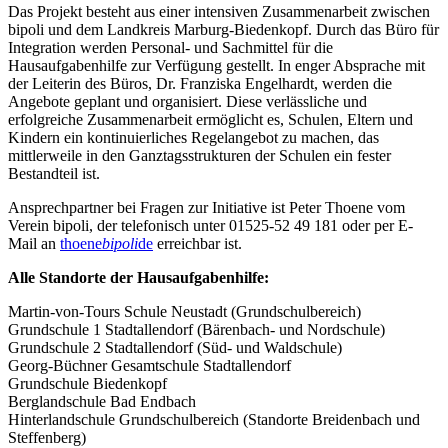
Das Projekt besteht aus einer intensiven Zusammenarbeit zwischen
bipoli und dem Landkreis Marburg-Biedenkopf. Durch das Büro für
Integration werden Personal- und Sachmittel für die
Hausaufgabenhilfe zur Verfügung gestellt. In enger Absprache mit
der Leiterin des Büros, Dr. Franziska Engelhardt, werden die
Angebote geplant und organisiert. Diese verlässliche und
erfolgreiche Zusammenarbeit ermöglicht es, Schulen, Eltern und
Kindern ein kontinuierliches Regelangebot zu machen, das
mittlerweile in den Ganztagsstrukturen der Schulen ein fester
Bestandteil ist.
Ansprechpartner bei Fragen zur Initiative ist Peter Thoene vom
Verein bipoli, der telefonisch unter 01525-52 49 181 oder per E-
Mail an
thoene
bipoli
de
erreichbar ist.
Alle Standorte der Hausaufgabenhilfe:
Martin-von-Tours Schule Neustadt (Grundschulbereich)
Grundschule 1 Stadtallendorf (Bärenbach- und Nordschule)
Grundschule 2 Stadtallendorf (Süd- und Waldschule)
Georg-Büchner Gesamtschule Stadtallendorf
Grundschule Biedenkopf
Berglandschule Bad Endbach
Hinterlandschule Grundschulbereich (Standorte Breidenbach und
Steffenberg)