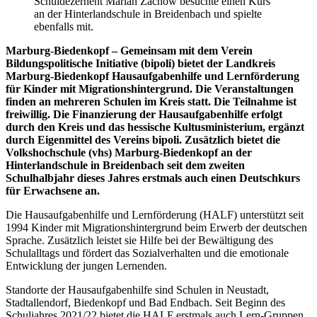
Schuldezernent Marian Zachow besuchte einen Kurs
an der Hinterlandschule in Breidenbach und spielte
ebenfalls mit.
Marburg-Biedenkopf – Gemeinsam mit dem Verein
Bildungspolitische Initiative (bipoli) bietet der Landkreis
Marburg-Biedenkopf Hausaufgabenhilfe und Lernförderung
für Kinder mit Migrationshintergrund. Die Veranstaltungen
finden an mehreren Schulen im Kreis statt. Die Teilnahme ist
freiwillig. Die Finanzierung der Hausaufgabenhilfe erfolgt
durch den Kreis und das hessische Kultusministerium, ergänzt
durch Eigenmittel des Vereins bipoli.
Zusätzlich bietet die
Volkshochschule (vhs) Marburg-Biedenkopf an der
Hinterlandschule in Breidenbach seit dem zweiten
Schulhalbjahr dieses Jahres erstmals auch einen Deutschkurs
für Erwachsene an.
Die Hausaufgabenhilfe und Lernförderung (HALF) unterstützt seit
1994 Kinder mit Migrationshintergrund beim Erwerb der deutschen
Sprache. Zusätzlich leistet sie Hilfe bei der Bewältigung des
Schulalltags und fördert das Sozialverhalten und die emotionale
Entwicklung der jungen Lernenden.
Standorte der Hausaufgabenhilfe sind Schulen in Neustadt,
Stadtallendorf, Biedenkopf und Bad Endbach. Seit Beginn des
Schuljahres 2021/22 bietet die HALF erstmals auch Lern-Gruppen