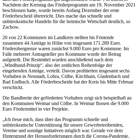
Nachdem der Kreistag das Förderprogramm am 19. November 2021
beschlossen hatte, wurde bereits Anfang Dezember der erste
Förderbescheid überreicht. Dies mache das schnelle und
unbürokratische Handeln für die heimische Wirtschaft deutlich, so
Zachow.
20 von 22 Kommunen im Landkreis stellten bis Fristende
zusammen 44 Anträge in Höhe von insgesamt 171.289 Euro.
Förderobergrenze waren zunächst 9.000 Euro pro Kommune. Im
Falle mehrerer Antragsteller pro Kommune wurde der Betrag
aufgeteilt. Die Restmittel wurden anschließend nach dem
„Windhund-Prinzip“, also der zeitlichen Reihenfolge der
eingehenden Anträge, verteilt. Davon profitierten insgesamt sechs
Vorhaben in Neustadt, Lohra, Cölbe, Kirchhain, Gladenbach und
Bad Endbach. Alle Förderbescheide hat der Kreis bis Mitte Februar
verschickt.
Die Bandbreite der geförderten Vorhaben zeigt sich beispielhaft an
den Kommunen Weimar und Cölbe. In Weimar flossen die 9.000
Euro Fördermittel in vier Projekte.
„Ich freue mich, dass über das Programm schnelle und
unbürokratische Unterstützung für unsere Gewerbetreibenden,
Vereine und sonstige Initiativen möglich war. Gerade vor dem
Hintergrund der Herausforderungen durch die Corona-Pandemie.