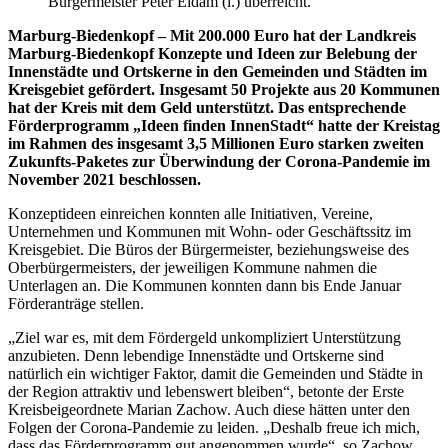
Bürgermeister Peter Eidam (l.) überreicht.
Marburg-Biedenkopf – Mit 200.000 Euro hat der Landkreis
Marburg-Biedenkopf Konzepte und Ideen zur Belebung der
Innenstädte und Ortskerne in den Gemeinden und Städten im
Kreisgebiet gefördert. Insgesamt 50 Projekte aus 20 Kommunen
hat der Kreis mit dem Geld unterstützt. Das entsprechende
Förderprogramm „Ideen finden InnenStadt“ hatte der Kreistag
im Rahmen des insgesamt 3,5 Millionen Euro starken zweiten
Zukunfts-Paketes zur Überwindung der Corona-Pandemie im
November 2021 beschlossen.
Konzeptideen einreichen konnten alle Initiativen, Vereine,
Unternehmen und Kommunen mit Wohn- oder Geschäftssitz im
Kreisgebiet. Die Büros der Bürgermeister, beziehungsweise des
Oberbürgermeisters, der jeweiligen Kommune nahmen die
Unterlagen an. Die Kommunen konnten dann bis Ende Januar
Förderanträge stellen.
„Ziel war es, mit dem Fördergeld unkompliziert Unterstützung
anzubieten. Denn lebendige Innenstädte und Ortskerne sind
natürlich ein wichtiger Faktor, damit die Gemeinden und Städte in
der Region attraktiv und lebenswert bleiben“, betonte der Erste
Kreisbeigeordnete Marian Zachow. Auch diese hätten unter den
Folgen der Corona-Pandemie zu leiden. „Deshalb freue ich mich,
dass das Förderprogramm gut angenommen wurde“, so Zachow.