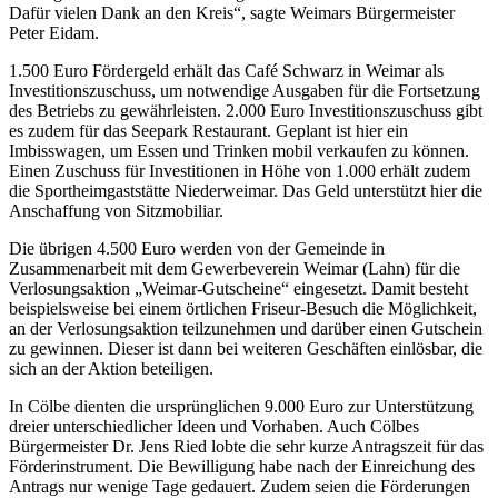
Dafür vielen Dank an den Kreis“, sagte Weimars Bürgermeister
Peter Eidam.
1.500 Euro Fördergeld erhält das Café Schwarz in Weimar als
Investitionszuschuss, um notwendige Ausgaben für die Fortsetzung
des Betriebs zu gewährleisten. 2.000 Euro Investitionszuschuss gibt
es zudem für das Seepark Restaurant. Geplant ist hier ein
Imbisswagen, um Essen und Trinken mobil verkaufen zu können.
Einen Zuschuss für Investitionen in Höhe von 1.000 erhält zudem
die Sportheimgaststätte Niederweimar. Das Geld unterstützt hier die
Anschaffung von Sitzmobiliar.
Die übrigen 4.500 Euro werden von der Gemeinde in
Zusammenarbeit mit dem Gewerbeverein Weimar (Lahn) für die
Verlosungsaktion „Weimar-Gutscheine“ eingesetzt. Damit besteht
beispielsweise bei einem örtlichen Friseur-Besuch die Möglichkeit,
an der Verlosungsaktion teilzunehmen und darüber einen Gutschein
zu gewinnen. Dieser ist dann bei weiteren Geschäften einlösbar, die
sich an der Aktion beteiligen.
In Cölbe dienten die ursprünglichen 9.000 Euro zur Unterstützung
dreier unterschiedlicher Ideen und Vorhaben. Auch Cölbes
Bürgermeister Dr. Jens Ried lobte die sehr kurze Antragszeit für das
Förderinstrument. Die Bewilligung habe nach der Einreichung des
Antrags nur wenige Tage gedauert. Zudem seien die Förderungen