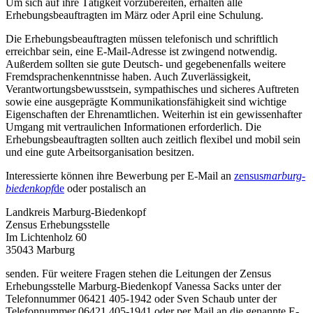
Um sich auf ihre Tätigkeit vorzubereiten, erhalten alle
Erhebungsbeauftragten im März oder April eine Schulung.
Die Erhebungsbeauftragten müssen telefonisch und schriftlich
erreichbar sein, eine E-Mail-Adresse ist zwingend notwendig.
Außerdem sollten sie gute Deutsch- und gegebenenfalls weitere
Fremdsprachenkenntnisse haben. Auch Zuverlässigkeit,
Verantwortungsbewusstsein, sympathisches und sicheres Auftreten
sowie eine ausgeprägte Kommunikationsfähigkeit sind wichtige
Eigenschaften der Ehrenamtlichen. Weiterhin ist ein gewissenhafter
Umgang mit vertraulichen Informationen erforderlich. Die
Erhebungsbeauftragten sollten auch zeitlich flexibel und mobil sein
und eine gute Arbeitsorganisation besitzen.
Interessierte können ihre Bewerbung per E-Mail an
zensus
marburg-
biedenkopf
de
oder postalisch an
Landkreis Marburg-Biedenkopf
Zensus Erhebungsstelle
Im Lichtenholz 60
35043 Marburg
senden. Für weitere Fragen stehen die Leitungen der Zensus
Erhebungsstelle Marburg-Biedenkopf Vanessa Sacks unter der
Telefonnummer 06421 405-1942 oder Sven Schaub unter der
Telefonnummer 06421 405-1941 oder per Mail an die genannte E-