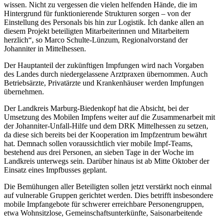
wissen. Nicht zu vergessen die vielen helfenden Hände, die im
Hintergrund für funktionierende Strukturen sorgen – von der
Einstellung des Personals bis hin zur Logistik. Ich danke allen an
diesem Projekt beteiligten Mitarbeiterinnen und Mitarbeitern
herzlich“, so Marco Schulte-Lünzum, Regionalvorstand der
Johanniter in Mittelhessen.
Der Hauptanteil der zukünftigen Impfungen wird nach Vorgaben
des Landes durch niedergelassene Arztpraxen übernommen. Auch
Betriebsärzte, Privatärzte und Krankenhäuser werden Impfungen
übernehmen.
Der Landkreis Marburg-Biedenkopf hat die Absicht, bei der
Umsetzung des Mobilen Impfens weiter auf die Zusammenarbeit mit
der Johanniter-Unfall-Hilfe und dem DRK Mittelhessen zu setzen,
da diese sich bereits bei der Kooperation im Impfzentrum bewährt
hat. Demnach sollen voraussichtlich vier mobile Impf-Teams,
bestehend aus drei Personen, an sieben Tage in der Woche im
Landkreis unterwegs sein. Darüber hinaus ist ab Mitte Oktober der
Einsatz eines Impfbusses geplant.
Die Bemühungen aller Beteiligten sollen jetzt verstärkt noch einmal
auf vulnerable Gruppen gerichtet werden. Dies betrifft insbesondere
mobile Impfangebote für schwerer erreichbare Personengruppen,
etwa Wohnsitzlose, Gemeinschaftsunterkünfte, Saisonarbeitende