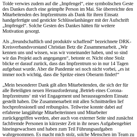
Tolde verwies zudem auf die „Impfengel“, eine symbolischen Geste
des Dankes durch eine geimpfte Person im Mai. Sie überreichte den
Mitarbeitenden des Impfzentrums als Dank für ihren Einsatz
handgefertigte und gestickte Schlüsselanhänger mit der Aufschrift
„Impfengel“. Solche Gesten des Dankes hätten für weitere
Motivation gesorgt.
Als „freundschaftlich und produktiv schaffend“ bezeichnete DRK-
Kreisverbandsvorstand Christian Betz die Zusammenarbeit. „Wir
kennen uns und wissen, was wir voneinander haben, und so sind
wir das Projekt auch angegangen“, betonte er. Nicht ohne Stolz
blicke er darauf zurück, dass das Impfzentrum so in nur 14 Tagen
aufgebaut wurde. Aber die Pandemie sei noch nicht vorbei, „es ist
immer noch wichtig, dass die Spritze einen Oberarm findet!“
„Mein besonderer Dank gilt allen Mitarbeitenden, die sich der für
alle Beteiligten neuen Herausforderung ,Betrieb eines Corona-
Impfzentrums‘ mit viel Engagement und herausragendem Einsatz
gestellt haben. Die Zusammenarbeit mit allen Schnittstellen lief
hochprofessionell und reibungslos. Teilweise konnte dabei auf
erfahrene langjährige Mitarbeiterinnen und Mitarbeiter
zurückgegriffen werden, aber auch von externer Seite sind zunächst
fachfremde Personen in kürzester Zeit in ihr neues Aufgabengebiet
hineingewachsen und haben zum Teil Führungsaufgaben
wahrgenommen. Es macht mich stolz, solche Menschen im Team zu