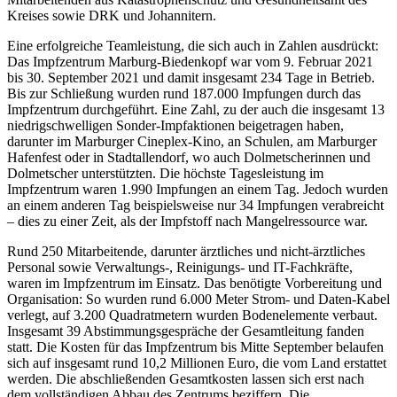
Kreises sowie DRK und Johannitern.
Eine erfolgreiche Teamleistung, die sich auch in Zahlen ausdrückt:
Das Impfzentrum Marburg-Biedenkopf war vom 9. Februar 2021
bis 30. September 2021 und damit insgesamt 234 Tage in Betrieb.
Bis zur Schließung wurden rund 187.000 Impfungen durch das
Impfzentrum durchgeführt. Eine Zahl, zu der auch die insgesamt 13
niedrigschwelligen Sonder-Impfaktionen beigetragen haben,
darunter im Marburger Cineplex-Kino, an Schulen, am Marburger
Hafenfest oder in Stadtallendorf, wo auch Dolmetscherinnen und
Dolmetscher unterstützten. Die höchste Tagesleistung im
Impfzentrum waren 1.990 Impfungen an einem Tag. Jedoch wurden
an einem anderen Tag beispielsweise nur 34 Impfungen verabreicht
– dies zu einer Zeit, als der Impfstoff nach Mangelressource war.
Rund 250 Mitarbeitende, darunter ärztliches und nicht-ärztliches
Personal sowie Verwaltungs-, Reinigungs- und IT-Fachkräfte,
waren im Impfzentrum im Einsatz. Das benötigte Vorbereitung und
Organisation: So wurden rund 6.000 Meter Strom- und Daten-Kabel
verlegt, auf 3.200 Quadratmetern wurden Bodenelemente verbaut.
Insgesamt 39 Abstimmungsgespräche der Gesamtleitung fanden
statt. Die Kosten für das Impfzentrum bis Mitte September belaufen
sich auf insgesamt rund 10,2 Millionen Euro, die vom Land erstattet
werden. Die abschließenden Gesamtkosten lassen sich erst nach
dem vollständigen Abbau des Zentrums beziffern. Die