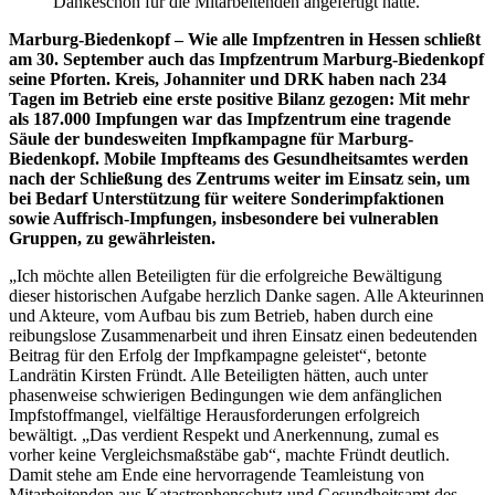
Dankeschön für die Mitarbeitenden angefertigt hatte.
Marburg-Biedenkopf –
Wie alle Impfzentren in Hessen schließt
am 30. September auch das Impfzentrum Marburg-Biedenkopf
seine Pforten. Kreis, Johanniter und DRK haben nach 234
Tagen im Betrieb eine erste positive Bilanz gezogen: Mit mehr
als 187.000 Impfungen war das Impfzentrum eine tragende
Säule der bundesweiten Impfkampagne für Marburg-
Biedenkopf. Mobile Impfteams des Gesundheitsamtes werden
nach der Schließung des Zentrums weiter im Einsatz sein, um
bei Bedarf Unterstützung für weitere Sonderimpfaktionen
sowie Auffrisch-Impfungen, insbesondere bei vulnerablen
Gruppen, zu gewährleisten.
„Ich möchte allen Beteiligten für die erfolgreiche Bewältigung
dieser historischen Aufgabe herzlich Danke sagen. Alle Akteurinnen
und Akteure, vom Aufbau bis zum Betrieb, haben durch eine
reibungslose Zusammenarbeit und ihren Einsatz einen bedeutenden
Beitrag für den Erfolg der Impfkampagne geleistet“, betonte
Landrätin Kirsten Fründt. Alle Beteiligten hätten, auch unter
phasenweise schwierigen Bedingungen wie dem anfänglichen
Impfstoffmangel, vielfältige Herausforderungen erfolgreich
bewältigt. „Das verdient Respekt und Anerkennung, zumal es
vorher keine Vergleichsmaßstäbe gab“, machte Fründt deutlich.
Damit stehe am Ende eine hervorragende Teamleistung von
Mitarbeitenden aus Katastrophenschutz und Gesundheitsamt des