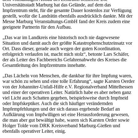
Universitätsstadt Marburg hat das Gelände, auf dem das
Impfzentrum steht, für die gesamte Dauer kostenlos zur Verfügung
gestellt, wofür die Landrätin ebenfalls ausdrücklich dankte. Mit der
Messe Marburg Veranstaltungs-GmbH fand der Kreis zudem eine
geeignete Partnerin für den Aufbau.
„Das war im Landkreis eine historisch noch nie dagewesene
Situation und damit auch der größte Katastrophenschutzeinsatz vor
Ort. Dass dieser, gerade auch wegen der guten Koordination,
erfolgreich verlaufen ist, macht mich stolz“, betonte Lars Schäfer,
der als Leiter des Fachbereichs Gefahrenabwehr des Kreises die
Gesamtleitung des Impfzentrums innehatte.
„Das Lächeln von Menschen, die dankbar für ihre Impfung waren,
war schön zu sehen und eine tolle Erfahrung“, sagte Karsten Oerder
von der Johanniter-Unfall-Hilfe e.V. Regionalverband Mittelhessen
und einer der operativen Leiter. Natürlich habe es aber neben ganz
viel Licht auch Schatten gegeben, beispielsweise durch Impfneid
oder Impfskeptiker. Auch die sich häufiger verändernden
Impfempfehlungen und der sich daraus ergebende Bedarf an
Aufklärung von Impfwilligen sei eine Herausforderung gewesen,
die man aber gut bewältigt habe, waren sich Karsten Order sowie
Holger Tolde vom DRK Kreisverband Marburg-Gießen und
ebenfalls operativer Leiter, einig.