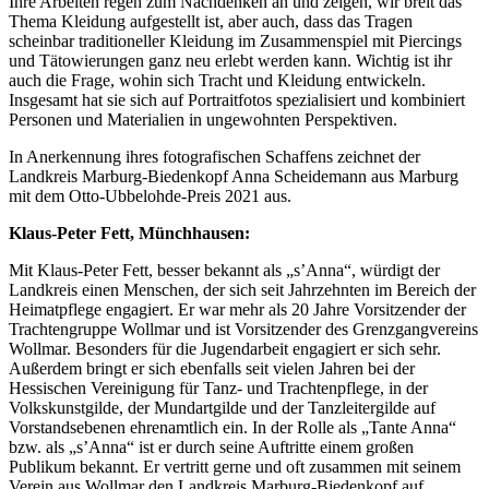
Ihre Arbeiten regen zum Nachdenken an und zeigen, wir breit das
Thema Kleidung aufgestellt ist, aber auch, dass das Tragen
scheinbar traditioneller Kleidung im Zusammenspiel mit Piercings
und Tätowierungen ganz neu erlebt werden kann. Wichtig ist ihr
auch die Frage, wohin sich Tracht und Kleidung entwickeln.
Insgesamt hat sie sich auf Portraitfotos spezialisiert und kombiniert
Personen und Materialien in ungewohnten Perspektiven.
In Anerkennung ihres fotografischen Schaffens zeichnet der
Landkreis Marburg-Biedenkopf Anna Scheidemann aus Marburg
mit dem Otto-Ubbelohde-Preis 2021 aus.
Klaus-Peter Fett, Münchhausen:
Mit Klaus-Peter Fett, besser bekannt als „s’Anna“, würdigt der
Landkreis einen Menschen, der sich seit Jahrzehnten im Bereich der
Heimatpflege engagiert. Er war mehr als 20 Jahre Vorsitzender der
Trachtengruppe Wollmar und ist Vorsitzender des Grenzgangvereins
Wollmar. Besonders für die Jugendarbeit engagiert er sich sehr.
Außerdem bringt er sich ebenfalls seit vielen Jahren bei der
Hessischen Vereinigung für Tanz- und Trachtenpflege, in der
Volkskunstgilde, der Mundartgilde und der Tanzleitergilde auf
Vorstandsebenen ehrenamtlich ein. In der Rolle als „Tante Anna“
bzw. als „s’Anna“ ist er durch seine Auftritte einem großen
Publikum bekannt. Er vertritt gerne und oft zusammen mit seinem
Verein aus Wollmar den Landkreis Marburg-Biedenkopf auf