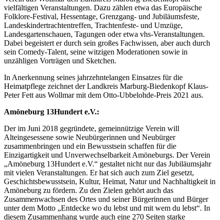
vielfältigen Veranstaltungen. Dazu zählen etwa das Europäische
Folklore-Festival, Hessentage, Grenzgang- und Jubiläumsfeste,
Landeskindertrachtentreffen, Trachtenfeste- und Umzüge,
Landesgartenschauen, Tagungen oder etwa vhs-Veranstaltungen.
Dabei begeistert er durch sein großes Fachwissen, aber auch durch
sein Comedy-Talent, seine witzigen Moderationen sowie in
unzähligen Vorträgen und Sketchen.
In Anerkennung seines jahrzehntelangen Einsatzes für die
Heimatpflege zeichnet der Landkreis Marburg-Biedenkopf Klaus-
Peter Fett aus Wollmar mit dem Otto-Ubbelohde-Preis 2021 aus.
Amöneburg 13Hundert e.V.:
Der im Juni 2018 gegründete, gemeinnützige Verein will
Alteingesessene sowie Neubürgerinnen und Neubürger
zusammenbringen und ein Bewusstsein schaffen für die
Einzigartigkeit und Unverwechselbarkeit Amöneburgs. Der Verein
„Amöneburg 13Hundert e.V.“ gestaltet nicht nur das Jubiläumsjahr
mit vielen Veranstaltungen. Er hat sich auch zum Ziel gesetzt,
Geschichtsbewusstsein, Kultur, Heimat, Natur und Nachhaltigkeit in
Amöneburg zu fördern. Zu den Zielen gehört auch das
Zusammenwachsen des Ortes und seiner Bürgerinnen und Bürger
unter dem Motto „Entdecke wo du lebst und mit wem du lebst“. In
diesem Zusammenhang wurde auch eine 270 Seiten starke