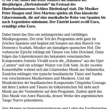
diesjährigen „Herbstabende“ im Festsaal des
Hinterlandmuseums Schloss Biedenkopf statt. Die Musiker
Peter Haagen und Jörn Martens spielen als Duo klassische
Gitarrenmusik, die auf eine musikalische Reise von Spanien bis
nach Argentinien mitnimmt. Der Eintritt kostet zwölf Euro,
ermäßigt zehn Euro.
Dabei bietet das Duo ein umfangreiches und vielfältiges
Musikprogramm. Der erste Teil des Programms steht ganz im
Zeichen Spaniens und beginnt mit Sonaten aus dem Barock von
Domenico Scarlatti, Musiker am damaligen spanischen Hof. Die
vorbarocke Epoche erklingt mit Tänzen von John Dowland. Dann
folgen das Gitarrenkonzert des bekannten venezianischen
Komponisten Antonio Vivaldi sowie die „Habanera“ aus der Oper
„Carmen“ und ein schräger Walzer von Erik Satie. In der zweiten
Konzerthälfte widmet sich das Gitarrenduo Musik aus Südamerika.
Zunächst erklingen vier typische brasilianische Tänze und Samba
von verschiedenen Musikerinnen und Musikern. Und mit
Musikstücken der brasilianischen Komponistin Chiquinha Gonzaga
mit ihren Liedern und Tänzen im folkloristischen Stil steht auch
Musik aus der Vormoderne auf dem Programm. Zudem spielt das
Duo Musik von Astor Piazzolla, dessen Werke den argentinischen
Tango Nuevo präsentieren.
Jörn Martens ist Instrumentalpädagoge und Leiter des Fachbereiches