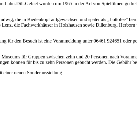
im Lahn-Dill-Gebiet wurden um 1965 in der Art von Spielfilmen gedr
-Ludwig, die in Biedenkopf aufgewachsen und später als „Lottofee“ ber
Lenz, die Fachwerkhäuser in Holzhausen sowie Dillenburg, Herborn u
etzung für den Besuch ist eine Voranmeldung unter 06461 924651 oder p
es Museums für Gruppen zwischen zehn und 20 Personen nach Voranmeld
gen können für bis zu zehn Personen gebucht werden. Die Gebühr betr
t einer neuen Sonderausstellung.