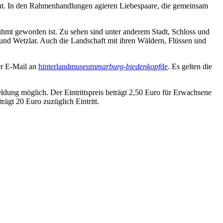
eht. In den Rahmenhandlungen agieren Liebespaare, die gemeinsam
ühmt geworden ist. Zu sehen sind unter anderem Stadt, Schloss und
nd Wetzlar. Auch die Landschaft mit ihren Wäldern, Flüssen und
er E-Mail an
hinterlandmuseum
marburg-biedenkopf
de
. Es gelten die
ung möglich. Der Eintrittspreis beträgt 2,50 Euro für Erwachsene
ägt 20 Euro zuzüglich Eintritt.