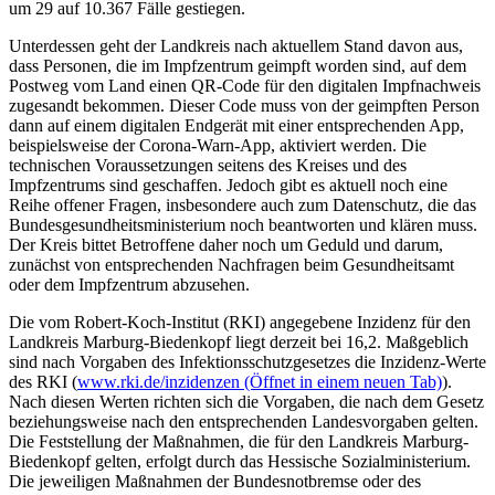
um 29 auf 10.367 Fälle gestiegen.
Unterdessen geht der Landkreis nach aktuellem Stand davon aus,
dass Personen, die im Impfzentrum geimpft worden sind, auf dem
Postweg vom Land einen QR-Code für den digitalen Impfnachweis
zugesandt bekommen. Dieser Code muss von der geimpften Person
dann auf einem digitalen Endgerät mit einer entsprechenden App,
beispielsweise der Corona-Warn-App, aktiviert werden. Die
technischen Voraussetzungen seitens des Kreises und des
Impfzentrums sind geschaffen. Jedoch gibt es aktuell noch eine
Reihe offener Fragen, insbesondere auch zum Datenschutz, die das
Bundesgesundheitsministerium noch beantworten und klären muss.
Der Kreis bittet Betroffene daher noch um Geduld und darum,
zunächst von entsprechenden Nachfragen beim Gesundheitsamt
oder dem Impfzentrum abzusehen.
Die vom Robert-Koch-Institut (RKI) angegebene Inzidenz für den
Landkreis Marburg-Biedenkopf liegt derzeit bei 16,2. Maßgeblich
sind nach Vorgaben des Infektionsschutzgesetzes die Inzidenz-Werte
des RKI (
www.rki.de/inzidenzen
(Öffnet in einem neuen Tab)
).
Nach diesen Werten richten sich die Vorgaben, die nach dem Gesetz
beziehungsweise nach den entsprechenden Landesvorgaben gelten.
Die Feststellung der Maßnahmen, die für den Landkreis Marburg-
Biedenkopf gelten, erfolgt durch das Hessische Sozialministerium.
Die jeweiligen Maßnahmen der Bundesnotbremse oder des