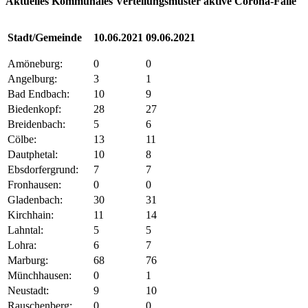
Aktuelles Kommunales Verteilungsmuster aktive Corona-Fälle
Stadt/Gemeinde
10.06.2021
09.06.2021
Amöneburg:
0
0
Angelburg:
3
1
Bad Endbach:
10
9
Biedenkopf:
28
27
Breidenbach:
5
6
Cölbe:
13
11
Dautphetal:
10
8
Ebsdorfergrund:
7
7
Fronhausen:
0
0
Gladenbach:
30
31
Kirchhain:
11
14
Lahntal:
5
5
Lohra:
6
7
Marburg:
68
76
Münchhausen:
0
1
Neustadt:
9
10
Rauschenberg:
0
0