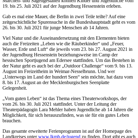
Märchen- und Sagengestalten können Kinder und Jugendliche vom
19. bis 25. Juli 2021 auf der Jugendburg Hessenstein erleben.
Gab es mal eine Mauer, die Berlin in zwei Teile teilte? Auf eine
zeitgeschichtliche Spurensuche in die Bundeshauptstadt geht es vom
26. bis 30. Juli 2021 für junge Menschen ab 14 Jahren.
Viel Natur und die Auseinandersetzung mit den Elementen bieten
auch die Freizeiten „Leben wie die Räuberkinder“ und „Feuer,
Wasser, Erde und Luft“ die jeweils vom 23. bis 27. August 2021 in
der Jugendburg Hessenstein beziehungsweise im Camp der
hessischen Sportjugend am Edersee stattfinden. Um das Bestehen in
der Natur geht es auch bei der „Outdoor Challenge“ vom 9. bis 13.
August im Freizeitheim in Weimar-Nesselbrunn. Und wer
„Unterwegs im Land der hundert Seen“ sein möchte, hat dazu vom
8. bis 17. August an der Mecklenburgischen Seenplatte
Gelegenheit.
„Vom guten Leben“ ist das Thema eines Theaterworkshops, der
vom 26. bis 30. Juli 2021 stattfindet. Unter der Leitung der
Theaterpädagogin Lara Mehler haben Jugendliche ab 14 Jahren die
Möglichkeit, für sich herauszufinden, was sie für ein gutes Leben
brauchen.
Das gesamte erweiterte Ferienprogramm ist auf der Homepage des
Landkreises unter
www.lkmb.de/jugend
zu finden. Dort gibt es auch