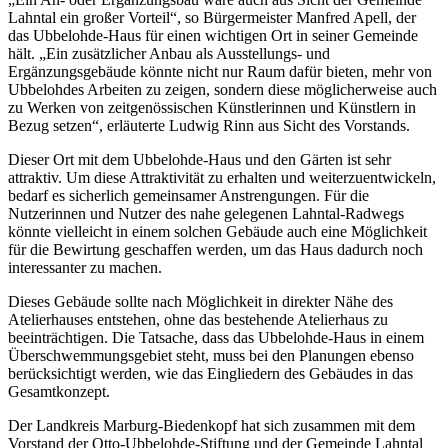
Lahntal ein großer Vorteil“, so Bürgermeister Manfred Apell, der
das Ubbelohde-Haus für einen wichtigen Ort in seiner Gemeinde
hält. „Ein zusätzlicher Anbau als Ausstellungs- und
Ergänzungsgebäude könnte nicht nur Raum dafür bieten, mehr von
Ubbelohdes Arbeiten zu zeigen, sondern diese möglicherweise auch
zu Werken von zeitgenössischen Künstlerinnen und Künstlern in
Bezug setzen“, erläuterte Ludwig Rinn aus Sicht des Vorstands.
Dieser Ort mit dem Ubbelohde-Haus und den Gärten ist sehr
attraktiv. Um diese Attraktivität zu erhalten und weiterzuentwickeln,
bedarf es sicherlich gemeinsamer Anstrengungen. Für die
Nutzerinnen und Nutzer des nahe gelegenen Lahntal-Radwegs
könnte vielleicht in einem solchen Gebäude auch eine Möglichkeit
für die Bewirtung geschaffen werden, um das Haus dadurch noch
interessanter zu machen.
Dieses Gebäude sollte nach Möglichkeit in direkter Nähe des
Atelierhauses entstehen, ohne das bestehende Atelierhaus zu
beeinträchtigen. Die Tatsache, dass das Ubbelohde-Haus in einem
Überschwemmungsgebiet steht, muss bei den Planungen ebenso
berücksichtigt werden, wie das Eingliedern des Gebäudes in das
Gesamtkonzept.
Der Landkreis Marburg-Biedenkopf hat sich zusammen mit dem
Vorstand der Otto-Ubbelohde-Stiftung und der Gemeinde Lahntal