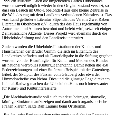
1999 ein Museum. Auch die umgebenden Gärten Ubbelohdes
wurden soweit möglich wieder in den Originalzustand versetzt, so
dass ein Besuch im Otto-Ubbelohde-Haus eine kleine Zeitreise in
die Welt des eng mit dem Landkreis verbundenen Künstlers ist. Das
vom Land geförderte Literatur-Stipendiat des Vereins Zwei Raben –
Literatur in Oberhessen e.V., durch das das Haus regelmäßig von
Autorinnen und Autoren bewohnt und belebt wird, setzt seit einiger
Zeit zusätzliche Akzente. Dieses Projekt wird ebenfalls durch die
Ubbelohde-Stiftung und den Landkreis unterstützt.
Zudem wurden die Ubbelohde-Illustrationen der Kinder- und
Hausmärchen der Brüder Grimm, die sich im Eigentum des
Landkreises befinden und als Dauerleihgabe in die Stiftung gegeben
wurden, von der Beauftragten für Kultur und Medien des Bundes
als national wertvolles Kulturgut anerkannt. Damit stehen die 450
Federzeichnungen auf einer Stufe zum Beispiel mit der Gutenberg-
Bibel, der Skulptur des Fürsten vom Glauberg oder etwa der
Himmelsscheibe von Nebra. Dies und die günstige Lage direkt am
Lahntal-Radweg machen das Ubbelohde-Haus noch interessanter
für Kunst- und Kulturinteressierte.
„Die Machbarkeitsstudie soll auch mit dazu beitragen, sinnvolle,
künftige Strukturen aufzuzeigen und damit auch organisatorische
Fragen klären“, sagte Ralf Laumer beim Ortstermin.
„Ein An- oder Ergänzungsbau wäre auch aus Sicht der Gemeinde