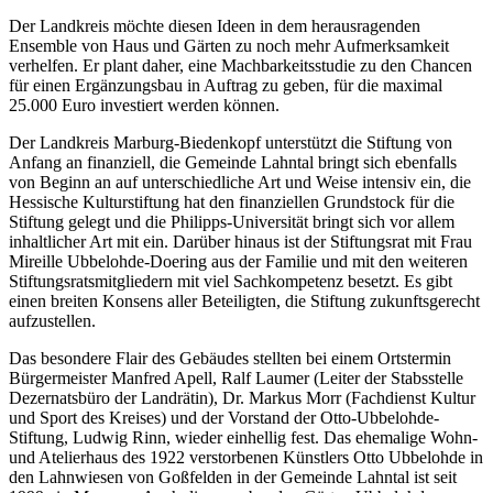
Der Landkreis möchte diesen Ideen in dem herausragenden
Ensemble von Haus und Gärten zu noch mehr Aufmerksamkeit
verhelfen. Er plant daher, eine Machbarkeitsstudie zu den Chancen
für einen Ergänzungsbau in Auftrag zu geben, für die maximal
25.000 Euro investiert werden können.
Der Landkreis Marburg-Biedenkopf unterstützt die Stiftung von
Anfang an finanziell, die Gemeinde Lahntal bringt sich ebenfalls
von Beginn an auf unterschiedliche Art und Weise intensiv ein, die
Hessische Kulturstiftung hat den finanziellen Grundstock für die
Stiftung gelegt und die Philipps-Universität bringt sich vor allem
inhaltlicher Art mit ein. Darüber hinaus ist der Stiftungsrat mit Frau
Mireille Ubbelohde-Doering aus der Familie und mit den weiteren
Stiftungsratsmitgliedern mit viel Sachkompetenz besetzt. Es gibt
einen breiten Konsens aller Beteiligten, die Stiftung zukunftsgerecht
aufzustellen.
Das besondere Flair des Gebäudes stellten bei einem Ortstermin
Bürgermeister Manfred Apell, Ralf Laumer (Leiter der Stabsstelle
Dezernatsbüro der Landrätin), Dr. Markus Morr (Fachdienst Kultur
und Sport des Kreises) und der Vorstand der Otto-Ubbelohde-
Stiftung, Ludwig Rinn, wieder einhellig fest. Das ehemalige Wohn-
und Atelierhaus des 1922 verstorbenen Künstlers Otto Ubbelohde in
den Lahnwiesen von Goßfelden in der Gemeinde Lahntal ist seit