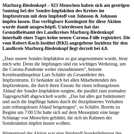
Marburg-Biedenkopf – 923 Menschen haben sich am gestrigen
Sonntag bei der Sonder-Impfaktion des Kreises im
Impfzentrum mit dem Impfstoff von Johnson & Johnson
impfen lassen. Das verfügbare Kontingent für diese Aktion
wurde damit ausgeschöpft. Unterdessen hat das
Gesundheitsamt des Landkreises Marburg-Biedenkopf
innerhalb eines Tages keine neuen Corona-Fälle registriert. Die
vom Robert-Koch-Institut (RKI) angegebene Inzidenz für den
Landkreis Marburg-Biedenkopf liegt derzeit bei 4,0.
„Dass unsere Sonder-Impfaktion so gut angenommen wurde, freut
mich sehr. Denn die Impfungen sind ein wichtiges Werkzeug, um
die Corona-Pandemie weiter einzudämmen“, betonte
Kreisbrandinspektor Lars Schäfer als Gesamtleiter des
Impfzentrums. Er bedankte sich bei allen Mitarbeitenden des
Impfzentrums, die durch ihren Einsatz für einen reibungslosen
Ablauf der Sonder-Impfaktion sorgten, die parallel zum normalen
Tagesgeschäft abgewickelt wurde. „Das hat alles gut funktioniert
und auch die Impflinge haben durch ihr diszipliniertes Verhalten
zum reibungslosen Ablauf beigetragen“, so Schäfer. Bereits zu
Beginn um 7:00 Uhr hatte sich auf dem Messeplatz eine lange
Schlange von Menschen gebildet, die sich im Rahmen der
Sonderaktion impfen lassen wollten.
Hintergrund der Aktion war eine Impfstoff-Sonderlieferung des