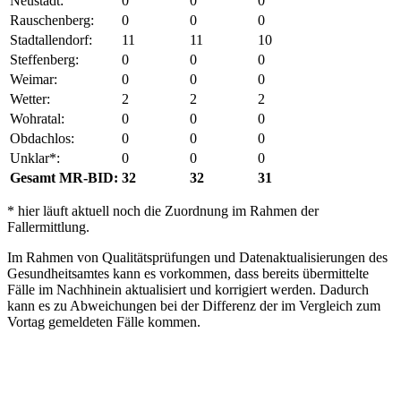
Neustadt:
0
0
0
Rauschenberg:
0
0
0
Stadtallendorf:
11
11
10
Steffenberg:
0
0
0
Weimar:
0
0
0
Wetter:
2
2
2
Wohratal:
0
0
0
Obdachlos:
0
0
0
Unklar*:
0
0
0
Gesamt MR-BID:
32
32
31
* hier läuft aktuell noch die Zuordnung im Rahmen der
Fallermittlung.
Im Rahmen von Qualitätsprüfungen und Datenaktualisierungen des
Gesundheitsamtes kann es vorkommen, dass bereits übermittelte
Fälle im Nachhinein aktualisiert und korrigiert werden. Dadurch
kann es zu Abweichungen bei der Differenz der im Vergleich zum
Vortag gemeldeten Fälle kommen.