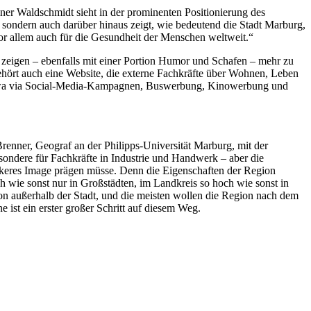
ner Waldschmidt sieht in der prominenten Positionierung des
sondern auch darüber hinaus zeigt, wie bedeutend die Stadt Marburg,
vor allem auch für die Gesundheit der Menschen weltweit.“
s zeigen – ebenfalls mit einer Portion Humor und Schafen – mehr zu
ört auch eine Website, die externe Fachkräfte über Wohnen, Leben
, etwa via Social-Media-Kampagnen, Buswerbung, Kinowerbung und
nner, Geograf an der Philipps-Universität Marburg, mit der
esondere für Fachkräfte in Industrie und Handwerk – aber die
rkeres Image prägen müsse. Denn die Eigenschaften der Region
h wie sonst nur in Großstädten, im Landkreis so hoch wie sonst in
on außerhalb der Stadt, und die meisten wollen die Region nach dem
ist ein erster großer Schritt auf diesem Weg.