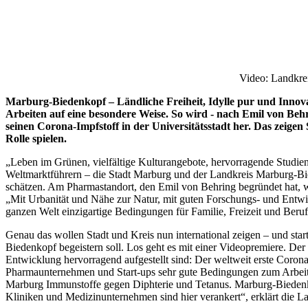
Video: Landkre
Marburg-Biedenkopf – Ländliche Freiheit, Idylle pur und Innov
Arbeiten auf eine besondere Weise. So wird - nach Emil von Behr
seinen Corona-Impfstoff in der Universitätsstadt her. Das zeig
Rolle spielen.
„Leben im Grünen, vielfältige Kulturangebote, hervorragende Studie
Weltmarktführern – die Stadt Marburg und der Landkreis Marburg-Bi
schätzen. Am Pharmastandort, den Emil von Behring begründet hat, w
„Mit Urbanität und Nähe zur Natur, mit guten Forschungs- und Entwi
ganzen Welt einzigartige Bedingungen für Familie, Freizeit und Beru
Genau das wollen Stadt und Kreis nun international zeigen – und sta
Biedenkopf begeistern soll. Los geht es mit einer Videopremiere. Der
Entwicklung hervorragend aufgestellt sind: Der weltweit erste Corona
Pharmaunternehmen und Start-ups sehr gute Bedingungen zum Arbeiten
Marburg Immunstoffe gegen Diphterie und Tetanus. Marburg-Biedenko
Kliniken und Medizinunternehmen sind hier verankert“, erklärt die L