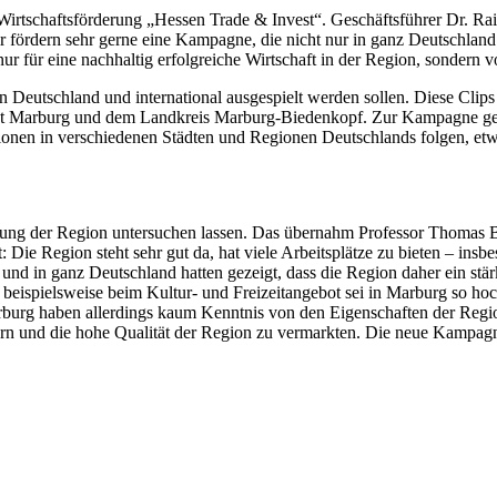
irtschaftsförderung „Hessen Trade & Invest“. Geschäftsführer Dr. Rai
 fördern sehr gerne eine Kampagne, die nicht nur in ganz Deutschland 
r für eine nachhaltig erfolgreiche Wirtschaft in der Region, sondern 
in Deutschland und international ausgespielt werden sollen. Diese Clip
tadt Marburg und dem Landkreis Marburg-Biedenkopf. Zur Kampagne geh
aktionen in verschiedenen Städten und Regionen Deutschlands folgen
ng der Region untersuchen lassen. Das übernahm Professor Thomas Bre
 Die Region steht sehr gut da, hat viele Arbeitsplätze zu bieten – insb
d in ganz Deutschland hatten gezeigt, dass die Region daher ein stä
beispielsweise beim Kultur- und Freizeitangebot sei in Marburg so hoc
arburg haben allerdings kaum Kenntnis von den Eigenschaften der Regi
rn und die hohe Qualität der Region zu vermarkten. Die neue Kampagne 