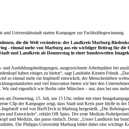
is und Universitätsstadt starten Kampagne zur Fachkräftegewinnung
ationen, die die Welt verändern: der Landkreis Marburg-Biedenk
ing - einmal mehr von Marburg aus ein wichtiger Beitrag für die G
en Stadt und Landkreis ab Donnerstag in einer bundesweiten Imag
n- und Ausbildungsbedingungen, ausgezeichnete Arbeitsplätze bei unz
edenkopf haben einiges zu bieten“, sagt Landrätin Kirsten Fründt. „
ird so einmal mehr ein Impfstoff entwickelt, der Menschenleben weltwe
cklungsstandorten und viel Innovation bieten wir hier den Unternehme
f. Wir sind eigentlich wie Berlin oder München – nur, dass bei uns meh
rten am Donnerstag, 15. Juli, um 15 Uhr, online mit einer Imagekampa
 erste Clip der Kampagne zeigt, dass Stadt und Kreis pure Idylle in der
-Impfstoff wird von BioNTech in Marburg hergestellt. „Die Behringwerk
 und Entwickeln“, erklärt OB Spies. Der erste Medizin-Nobelpreisträ
pf und Medizin, das passe einfach. Denn: „Unser Landkreis hat bundes
andrätin. Die Philipps-Universität Marburg bildet dabei eine wichtige