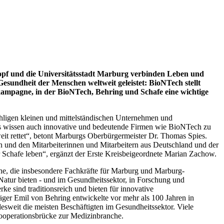
opf und die Universitätsstadt Marburg verbinden Leben und
esundheit der Menschen weltweit geleistet: BioNTech stellt
ekampagne, in der BioNTech, Behring und Schafe eine wichtige
ähligen kleinen und mittelständischen Unternehmen und
Das wissen auch innovative und bedeutende Firmen wie BioNTech zu
it rettet“, betont Marburgs Oberbürgermeister Dr. Thomas Spies.
n und den Mitarbeiterinnen und Mitarbeitern aus Deutschland und der
r Schafe leben“, ergänzt der Erste Kreisbeigeordnete Marian Zachow.
gne, die insbesondere Fachkräfte für Marburg und Marburg-
 Natur bieten - und im Gesundheitssektor, in Forschung und
e sind traditionsreich und bieten für innovative
ger Emil von Behring entwickelte vor mehr als 100 Jahren in
weit die meisten Beschäftigten im Gesundheitssektor. Viele
 Kooperationsbrücke zur Medizinbranche.