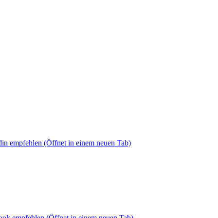
din empfehlen
(Öffnet in einem neuen Tab)
book empfehlen
(Öffnet in einem neuen Tab)