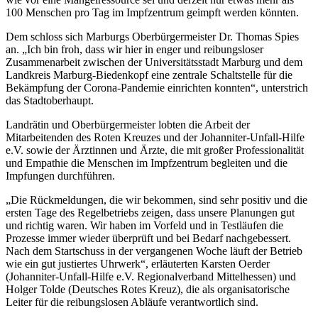
100 Menschen pro Tag im Impfzentrum geimpft werden könnten.
Dem schloss sich Marburgs Oberbürgermeister Dr. Thomas Spies
an. „Ich bin froh, dass wir hier in enger und reibungsloser
Zusammenarbeit zwischen der Universitätsstadt Marburg und dem
Landkreis Marburg-Biedenkopf eine zentrale Schaltstelle für die
Bekämpfung der Corona-Pandemie einrichten konnten“, unterstrich
das Stadtoberhaupt.
Landrätin und Oberbürgermeister lobten die Arbeit der
Mitarbeitenden des Roten Kreuzes und der Johanniter-Unfall-Hilfe
e.V. sowie der Ärztinnen und Ärzte, die mit großer Professionalität
und Empathie die Menschen im Impfzentrum begleiten und die
Impfungen durchführen.
„Die Rückmeldungen, die wir bekommen, sind sehr positiv und die
ersten Tage des Regelbetriebs zeigen, dass unsere Planungen gut
und richtig waren. Wir haben im Vorfeld und in Testläufen die
Prozesse immer wieder überprüft und bei Bedarf nachgebessert.
Nach dem Startschuss in der vergangenen Woche läuft der Betrieb
wie ein gut justiertes Uhrwerk“, erläuterten Karsten Oerder
(Johanniter-Unfall-Hilfe e.V. Regionalverband Mittelhessen) und
Holger Tolde (Deutsches Rotes Kreuz), die als organisatorische
Leiter für die reibungslosen Abläufe verantwortlich sind.