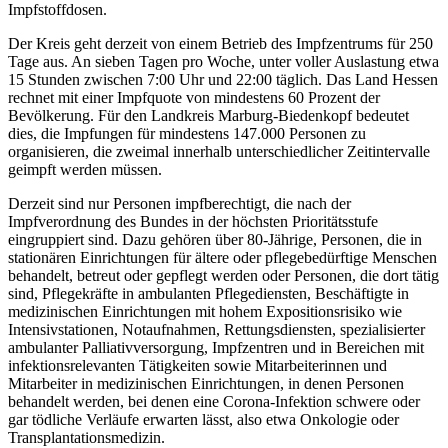
Impfstoffdosen.
Der Kreis geht derzeit von einem Betrieb des Impfzentrums für 250
Tage aus. An sieben Tagen pro Woche, unter voller Auslastung etwa
15 Stunden zwischen 7:00 Uhr und 22:00 täglich. Das Land Hessen
rechnet mit einer Impfquote von mindestens 60 Prozent der
Bevölkerung. Für den Landkreis Marburg-Biedenkopf bedeutet
dies, die Impfungen für mindestens 147.000 Personen zu
organisieren, die zweimal innerhalb unterschiedlicher Zeitintervalle
geimpft werden müssen.
Derzeit sind nur Personen impfberechtigt, die nach der
Impfverordnung des Bundes in der höchsten Prioritätsstufe
eingruppiert sind. Dazu gehören über 80-Jährige, Personen, die in
stationären Einrichtungen für ältere oder pflegebedürftige Menschen
behandelt, betreut oder gepflegt werden oder Personen, die dort tätig
sind, Pflegekräfte in ambulanten Pflegediensten, Beschäftigte in
medizinischen Einrichtungen mit hohem Expositionsrisiko wie
Intensivstationen, Notaufnahmen, Rettungsdiensten, spezialisierter
ambulanter Palliativversorgung, Impfzentren und in Bereichen mit
infektionsrelevanten Tätigkeiten sowie Mitarbeiterinnen und
Mitarbeiter in medizinischen Einrichtungen, in denen Personen
behandelt werden, bei denen eine Corona-Infektion schwere oder
gar tödliche Verläufe erwarten lässt, also etwa Onkologie oder
Transplantationsmedizin.