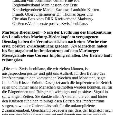
Lünzum vom Johanniter-Unfall-Hilfe e.V.
Regionalverband Mittelhessen, der Erste
Kreisbeigeordnete Marian Zachow, Landrätin Kirsten
Fründt, Oberbürgermeister Dr. Thomas Spies und
Christian Betz vom DRK Kreisverband Marburg-
Gießen e.V. eine erste postive Zwischenbilanz.
Marburg-Biedenkopf – Nach der Eröffnung des Impfzentrums
des Landkreises Marburg-Biedenkopf am vergangenen
Dienstag haben die Verantwortlichen nach einer Woche eine
erste, positive Zwischenbilanz gezogen. 824 Menschen haben
bis Sonntagabend im Impfzentrum auf dem Marburger
Messegelände eine Corona-Impfung erhalten. Der Betrieb läuft
reibungslos.
„Die erste Zwischenbilanz, die wir ziehen können, ist
ausgesprochen positiv und gibt uns Auftrieb für den Betrieb des
Impfzentrums in den kommenden Wochen und Monaten“, sagte
Landrätin Kirsten Fründt. Dass jetzt auch die Impfzentren in Betrieb
seien und immer mehr Menschen geimpften werden könnten, sei für
die Bürgerinnen und Bürger ein wichtiges und positives Signal in
schwierigen Zeiten. Sie dankte allen Akteuren, die vor und hinter
den Kulissen für einen reibungslosen Betrieb des Impfzentrums
sorgen, sowie der Universitätsstadt für die unkomplizierte
Zusammenarbeit. Gleichzeitig bedauerte sie, dass der Impfstoff nach
wie vor eine Mangelressource sei und derzeit nur etwas mehr als