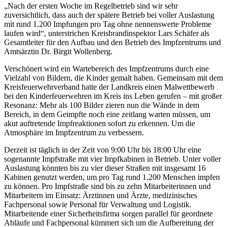
„Nach der ersten Woche im Regelbetrieb sind wir sehr
zuversichtlich, dass auch der spätere Betrieb bei voller Auslastung
mit rund 1.200 Impfungen pro Tag ohne nennenswerte Probleme
laufen wird“, unterstrichen Kreisbrandinspektor Lars Schäfer als
Gesamtleiter für den Aufbau und den Betrieb des Impfzentrums und
Amtsärztin Dr. Birgit Wollenberg.
Verschönert wird ein Wartebereich des Impfzentrums durch eine
Vielzahl von Bildern, die Kinder gemalt haben. Gemeinsam mit dem
Kreisfeuerwehrverband hatte der Landkreis einen Malwettbewerb
bei den Kinderfeuerwehren im Kreis ins Leben gerufen – mit großer
Resonanz: Mehr als 100 Bilder zieren nun die Wände in dem
Bereich, in dem Geimpfte noch eine zeitlang warten müssen, um
akut auftretende Impfreaktionen sofort zu erkennen. Um die
Atmosphäre im Impfzentrum zu verbessern.
Derzeit ist täglich in der Zeit von 9:00 Uhr bis 18:00 Uhr eine
sogenannte Impfstraße mit vier Impfkabinen in Betrieb. Unter voller
Auslastung könnten bis zu vier dieser Straßen mit insgesamt 16
Kabinen genutzt werden, um pro Tag rund 1.200 Menschen impfen
zu können. Pro Impfstraße sind bis zu zehn Mitarbeiterinnen und
Mitarbeitern im Einsatz: Ärztinnen und Ärzte, medizinisches
Fachpersonal sowie Personal für Verwaltung und Logistik.
Mitarbeitende einer Sicherheitsfirma sorgen parallel für geordnete
Abläufe und Fachpersonal kümmert sich um die Aufbereitung der