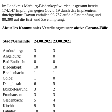
Im Landkreis Marburg-Biedenkopf wurden insgesamt bereits
174.147 Impfungen gegen Covid-19 durch das Impfzentrum
durchgeführt: Davon entfallen 93.757 auf die Erstimpfung und
80.390 auf die Erst- und Zweitimpfung.
Aktuelles Kommunales Verteilungsmuster aktive Corona-Fälle
Stadt/Gemeinde
24.08.2021
23.08.2021
Amöneburg:
3
3
Angelburg:
0
0
Bad Endbach:
0
0
Biedenkopf:
10
10
Breidenbach:
1
1
Cölbe:
1
0
Dautphetal:
6
5
Ebsdorfergrund:
3
2
Fronhausen:
3
3
Gladenbach:
5
4
Kirchhain:
9
5
Lahntal:
10
9