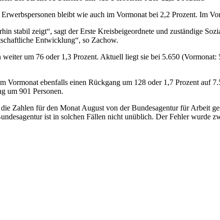
 Erwerbspersonen bleibt wie auch im Vormonat bei 2,2 Prozent. Im Vor
rhin stabil zeigt“, sagt der Erste Kreisbeigeordnete und zuständige So
rtschaftliche Entwicklung“, so Zachow.
eiter um 76 oder 1,3 Prozent. Aktuell liegt sie bei 5.650 (Vormonat: 
um Vormonat ebenfalls einen Rückgang um 128 oder 1,7 Prozent auf 7.50
ang um 901 Personen.
e Zahlen für den Monat August von der Bundesagentur für Arbeit gesc
undesagentur ist in solchen Fällen nicht unüblich. Der Fehler wurde z