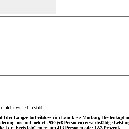
n bleibt weiterhin stabil
hl der Langzeitarbeitslosen im Landkreis Marburg-Biedenkopf im
ung aus und meldet 2950 (+8 Personen) erwerbsfähige Leistungsbe
gkeit des KreisJobCenters um 413 Personen oder 12,3 Prozent.