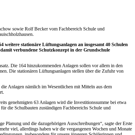
 Zachow sowie Rolf Becker vom Fachbereich Schule und
auischholzhausen.
 weitere stationäre Lüftungsanlagen an insgesamt 40 Schulen
 damit verbundene Schutzkonzept in der Grundschule
nsatz. Die 164 hinzukommenden Anlagen sollen vor allem in den
en. Die stationären Lüftungsanlagen stellen über die Zufuhr von
n die Anlagen nämlich im Wesentlichen mit Mitteln aus dem
t.
reits genehmigten 63 Anlagen wird die Investitionssumme bei etwa
s für die Schulbauten zuständigen Fachbereichs Schule und
ige Planung und die dazugehörigen Ausschreibungen“, sagte der Erste
 mehr viel, allerdings haben wir die vergangenen Wochen und Monate
dingungen, insbesondere für unsere jüngeren Schülerinnen und