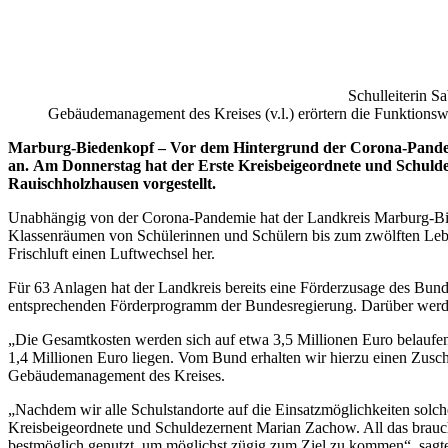
Schulleiterin 
Gebäudemanagement des Kreises (v.l.) erörtern die Funktionsw
Marburg-Biedenkopf – Vor dem Hintergrund der Corona-Pandemie
an.
Am Donnerstag hat der Erste Kreisbeigeordnete und Schuld
Rauischholzhausen vorgestellt.
Unabhängig von der Corona-Pandemie hat der Landkreis Marburg-Bied
Klassenräumen von Schülerinnen und Schülern bis zum zwölften Leben
Frischluft einen Luftwechsel her.
Für 63 Anlagen hat der Landkreis bereits eine Förderzusage des Bund
entsprechenden Förderprogramm der Bundesregierung. Darüber werde
„Die Gesamtkosten werden sich auf etwa 3,5 Millionen Euro belaufen
1,4 Millionen Euro liegen. Vom Bund erhalten wir hierzu einen Zusch
Gebäudemanagement des Kreises.
„Nachdem wir alle Schulstandorte auf die Einsatzmöglichkeiten solc
Kreisbeigeordnete und Schuldezernent Marian Zachow. All das brauc
bestmöglich genutzt, um möglichst zügig zum Ziel zu kommen“, sag