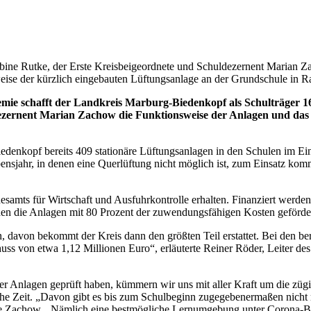
Sabine Rutke, der Erste Kreisbeigeordnete und Schuldezernent Marian
eise der kürzlich eingebauten Lüftungsanlage an der Grundschule in R
 schafft der Landkreis Marburg-Biedenkopf als Schulträger 164
ezernent Marian Zachow die Funktionsweise der Anlagen und das
enkopf bereits 409 stationäre Lüftungsanlagen in den Schulen im Ei
sjahr, in denen eine Querlüftung nicht möglich ist, zum Einsatz komm
esamts für Wirtschaft und Ausfuhrkontrolle erhalten. Finanziert werde
n die Anlagen mit 80 Prozent der zuwendungsfähigen Kosten geförder
, davon bekommt der Kreis dann den größten Teil erstattet. Bei den be
uss von etwa 1,12 Millionen Euro“, erläuterte Reiner Röder, Leiter de
her Anlagen geprüft haben, kümmern wir uns mit aller Kraft um die züg
he Zeit. „Davon gibt es bis zum Schulbeginn zugegebenermaßen nicht
te Zachow. „Nämlich eine bestmögliche Lernumgebung unter Corona-Be