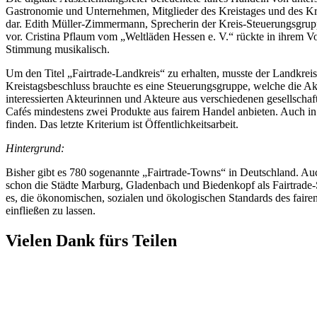
Gastronomie und Unternehmen, Mitglieder des Kreistages und des Kre
dar. Edith Müller-Zimmermann, Sprecherin der Kreis-Steuerungsgrupp
vor. Cristina Pflaum vom „Weltläden Hessen e. V.“ rückte in ihrem Vo
Stimmung musikalisch.
Um den Titel „Fairtrade-Landkreis“ zu erhalten, musste der Landkreis
Kreistagsbeschluss brauchte es eine Steuerungsgruppe, welche die Akt
interessierten Akteurinnen und Akteure aus verschiedenen gesellscha
Cafés mindestens zwei Produkte aus fairem Handel anbieten. Auch in
finden. Das letzte Kriterium ist Öffentlichkeitsarbeit.
Hintergrund:
Bisher gibt es 780 sogenannte „Fairtrade-Towns“ in Deutschland. Auc
schon die Städte Marburg, Gladenbach und Biedenkopf als Fairtrade-S
es, die ökonomischen, sozialen und ökologischen Standards des fai
einfließen zu lassen.
Vielen Dank fürs Teilen