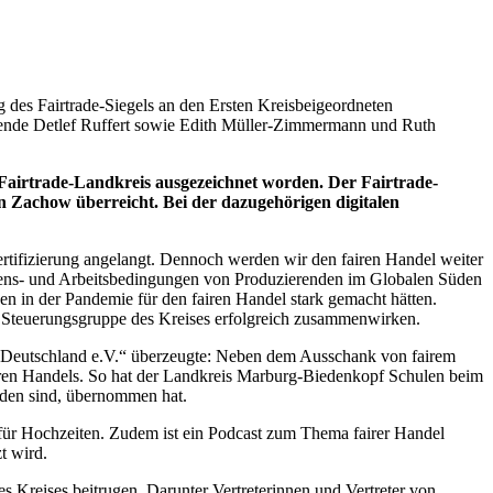
g des Fairtrade-Siegels an den Ersten Kreisbeigeordneten
tzende Detlef Ruffert sowie Edith Müller-Zimmermann und Ruth
Fairtrade-Landkreis ausgezeichnet worden. Der Fairtrade-
 Zachow überreicht. Bei der dazugehörigen digitalen
ertifizierung angelangt. Dennoch werden wir den fairen Handel weiter
ebens- und Arbeitsbedingungen von Produzierenden im Globalen Süden
n in der Pandemie für den fairen Handel stark gemacht hätten.
r Steuerungsgruppe des Kreises erfolgreich zusammenwirken.
rade Deutschland e.V.“ überzeugte: Neben dem Ausschank von fairem
fairen Handels. So hat der Landkreis Marburg-Biedenkopf Schulen beim
nden sind, übernommen hat.
 für Hochzeiten. Zudem ist ein Podcast zum Thema fairer Handel
t wird.
es Kreises beitrugen. Darunter Vertreterinnen und Vertreter von