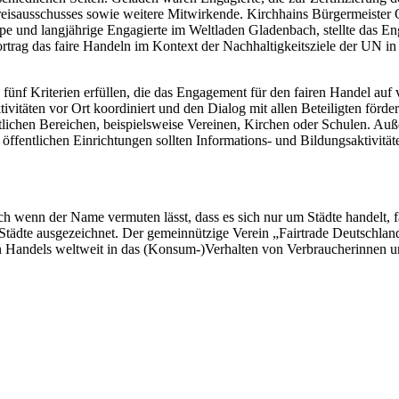
isausschusses sowie weitere Mitwirkende. Kirchhains Bürgermeister O
e und langjährige Engagierte im Weltladen Gladenbach, stellte das E
rtrag das faire Handeln im Kontext der Nachhaltigkeitsziele der UN in
 fünf Kriterien erfüllen, die das Engagement für den fairen Handel au
ivitäten vor Ort koordiniert und den Dialog mit allen Beteiligten förd
ftlichen Bereichen, beispielsweise Vereinen, Kirchen oder Schulen. A
 öffentlichen Einrichtungen sollten Informations- und Bildungsaktivi
h wenn der Name vermuten lässt, dass es sich nur um Städte handelt, f
tädte ausgezeichnet. Der gemeinnützige Verein „Fairtrade Deutschland“
ren Handels weltweit in das (Konsum-)Verhalten von Verbraucherinne