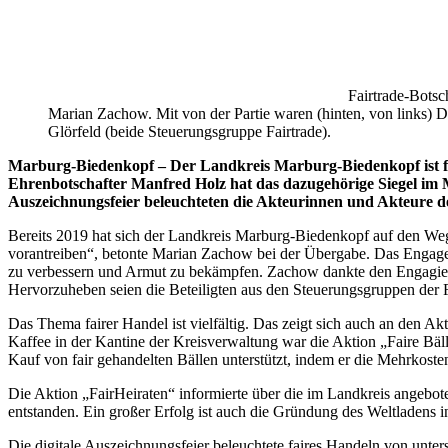
Fairtrade-Botsc
Marian Zachow. Mit von der Partie waren (hinten, von links) 
Glörfeld (beide Steuerungsgruppe Fairtrade).
Marburg-Biedenkopf – Der Landkreis Marburg-Biedenkopf ist für
Ehrenbotschafter Manfred Holz hat das dazugehörige Siegel im
Auszeichnungsfeier beleuchteten die Akteurinnen und Akteure den
Bereits 2019 hat sich der Landkreis Marburg-Biedenkopf auf den Weg 
vorantreiben“, betonte Marian Zachow bei der Übergabe. Das Engage
zu verbessern und Armut zu bekämpfen. Zachow dankte den Engagierte
Hervorzuheben seien die Beteiligten aus den Steuerungsgruppen der 
Das Thema fairer Handel ist vielfältig. Das zeigt sich auch an den A
Kaffee in der Kantine der Kreisverwaltung war die Aktion „Faire Bäl
Kauf von fair gehandelten Bällen unterstützt, indem er die Mehrkos
Die Aktion „FairHeiraten“ informierte über die im Landkreis angebot
entstanden. Ein großer Erfolg ist auch die Gründung des Weltladens in
Die digitale Auszeichnungsfeier beleuchtete faires Handeln von unters