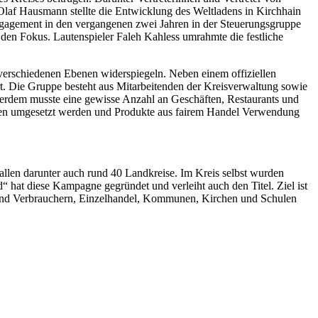
laf Hausmann stellte die Entwicklung des Weltladens in Kirchhain
ngagement in den vergangenen zwei Jahren in der Steuerungsgruppe
 den Fokus. Lautenspieler Faleh Kahless umrahmte die festliche
f verschiedenen Ebenen widerspiegeln. Neben einem offiziellen
ert. Die Gruppe besteht aus Mitarbeitenden der Kreisverwaltung sowie
ußerdem musste eine gewisse Anzahl an Geschäften, Restaurants und
täten umgesetzt werden und Produkte aus fairem Handel Verwendung
allen darunter auch rund 40 Landkreise. Im Kreis selbst wurden
 hat diese Kampagne gegründet und verleiht auch den Titel. Ziel ist
n und Verbrauchern, Einzelhandel, Kommunen, Kirchen und Schulen