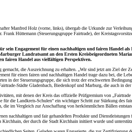
hafter Manfred Holz (vorne, links), übergab die Urkunde zur Verleihun
Dr. Frank Hüttemann (Steuerungsgruppe Fairtrade), der Kreistagsvorsi
 sein Engagement für einen nachhaltigen und fairen Handel als 
 Marburger Landratsamt an den Ersten Kreisbeigeordneten Marian
 fairen Handel aus vielfältigen Perspektiven.
gemacht, die Auszeichnung zu erhalten. „Wir sind jetzt am Ziel der Z
ment für einen fairen und nachhaltigen Handel trage dazu bei, die L
n in der Steuerungsgruppe, die sich trotz der erschwerten Bedingunge
Fairtrade-Städte Gladenbach, Biedenkopf und Marburg, die auch in de
ktivitäten, mit denen der Kreis das offizielle Prüfgremium von „Fairt
le für die Landkreis-Schulen“ ein wichtiger Schritt zur Stärkung des 
ten, die im Vergleich zur Anschaffung von herkömmlichen Bällen entsta
enen nachhaltigen und fair gehandelten Produkte und Dienstleistungen
 Kirchhain, der durch die Stadt Kirchhain initiiert wurde und unterstütz
chiedlichen Seiten. Geladen waren Engagierte, die zur Zertifizierung d