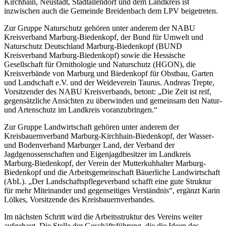
Kirchhain, Neustadt, Stadtallendorf und dem Landkreis ist
inzwischen auch die Gemeinde Breidenbach dem LPV beigetreten.
Zur Gruppe Naturschutz gehören unter anderem der NABU
Kreisverband Marburg-Biedenkopf, der Bund für Umwelt und
Naturschutz Deutschland Marburg-Biedenkopf (BUND
Kreisverband Marburg-Biedenkopf) sowie die Hessische
Gesellschaft für Ornithologie und Naturschutz (HGON), die
Kreisverbände von Marburg und Biedenkopf für Obstbau, Garten
und Landschaft e.V. und der Weideverein Taurus. Andreas Trepte,
Vorsitzender des NABU Kreisverbands, betont: „Die Zeit ist reif,
gegensätzliche Ansichten zu überwinden und gemeinsam den Natur-
und Artenschutz im Landkreis voranzubringen.“
Zur Gruppe Landwirtschaft gehören unter anderem der
Kreisbauernverband Marburg-Kirchhain-Biedenkopf, der Wasser-
und Bodenverband Marburger Land, der Verband der
Jagdgenossenschaften und Eigenjagdbesitzer im Landkreis
Marburg-Biedenkopf, der Verein der Mutterkuhhalter Marburg-
Biedenkopf und die Arbeitsgemeinschaft Bäuerliche Landwirtschaft
(AbL). „Der Landschaftspflegeverband schafft eine gute Struktur
für mehr Miteinander und gegenseitiges Verständnis“, ergänzt Karin
Lölkes, Vorsitzende des Kreisbauernverbandes.
Im nächsten Schritt wird die Arbeitsstruktur des Vereins weiter
aufgebaut. Die Stelle der Geschäftsführung, die die Ideen des