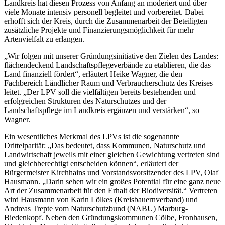
Landkreis hat diesen Prozess von Anfang an moderiert und über
viele Monate intensiv personell begleitet und vorbereitet. Dabei
erhofft sich der Kreis, durch die Zusammenarbeit der Beteiligten
zusätzliche Projekte und Finanzierungsmöglichkeit für mehr
Artenvielfalt zu erlangen.
„Wir folgen mit unserer Gründungsinitiative den Zielen des Landes:
flächendeckend Landschaftspflegeverbände zu etablieren, die das
Land finanziell fördert“, erläutert Heike Wagner, die den
Fachbereich Ländlicher Raum und Verbraucherschutz des Kreises
leitet. „Der LPV soll die vielfältigen bereits bestehenden und
erfolgreichen Strukturen des Naturschutzes und der
Landschaftspflege im Landkreis ergänzen und verstärken“, so
Wagner.
Ein wesentliches Merkmal des LPVs ist die sogenannte
Drittelparität: „Das bedeutet, dass Kommunen, Naturschutz und
Landwirtschaft jeweils mit einer gleichen Gewichtung vertreten sind
und gleichberechtigt entscheiden können“, erläutert der
Bürgermeister Kirchhains und Vorstandsvorsitzender des LPV, Olaf
Hausmann. „Darin sehen wir ein großes Potential für eine ganz neue
Art der Zusammenarbeit für den Erhalt der Biodiversität.“ Vertreten
wird Hausmann von Karin Lölkes (Kreisbauernverband) und
Andreas Trepte vom Naturschutzbund (NABU) Marburg-
Biedenkopf. Neben den Gründungskommunen Cölbe, Fronhausen,