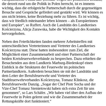
die derzeit rund um die Politik in Polen herrscht, ist es immens
wichtig, dass die erfolgreiche Partnerschaft durch die gegenseitigen
Besuche und Gespräche gefördert und gestärkt wird. Wir können es
uns nicht leisten, keine Beziehung mehr zu führen. Es ist wichtig,
dass wir friedlich miteinander leben können – als Europäerinnen
und Europäer“, so Ruffert. Auch die Landrätin des Landkreises
Kościerzyna, Alicja Zurawska, habe die Wichtigkeit des Kontakts
hervorgehoben.
Neben den Feierlichkeiten fanden mehrere Arbeitstreffen mit
unterschiedlichen Vertreterinnen und Vertreter des Landkreises
Kościerzyna statt. Diese hatten insbesondere zum Ziel, die
Möglichkeit einer Zusammenarbeit und einer Partnerschaft der
beiden Kreisfeuerwehrverbände zu besprechen. Dazu erhielten die
Besuchenden aus dem Landkreis Marburg-Biedenkopf einen
Einblick in die Strukturen der Feuerwehr im polnischen
Partnerlandkreis. Außerdem besuchten sie mit der Landrätin und
dem Leiter der Berufsfeuerwehr und Vertreter des
Stadtfeuerwehrverbandes Kościerzyna, Tomasz Klinkosz, die
Berufsfeuerwehr Danzig. „Sogar der Chef Piotr Socha und der
Vize-Chef Tomasz Siemietowski haben sich extra Zeit für uns
genommen“, so Lars Schäfer. „Wir haben viel über den Aufbau der
Feuerwehr in Polen gelernt und wie die Zusammenarbeit der
Rettungskräfte dort funktioniert.“