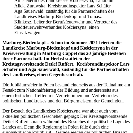
Amtsleiterin des Landkreises Kościerzyna, Landrätin
Alicja Zurawska, Kreisbrandinspektor Lars Schäfer,
Aga Sauerwald, zuständig für die Partnerschaften des
Landkreises Marburg-Biedenkopf und Tomasz
Klinkosz, Leiter der Berufsfeuerwehr und Vertreter des
Stadtfeuerwehrverbandes Kościerzyna, einen
Einsatzwagen.
Marburg-Biedenkopf – Schon im Sommer 2021 feierten die
Landkreise Marburg-Biedenkopf und Kościerzyna in der
Kreisverwaltung in Marburg-Cappel das 20-jährige Bestehen
ihrer Partnerschaft. Im Herbst statteten der
Kreistagsvorsitzende Detlef Ruffert, Kreisbrandinspektor Lars
Schäfer und Aga Sauerwald, zuständig für die Partnerschaften
des Landkreises, einen Gegenbesuch ab.
Die Jubiläumsfeier in Polen bestand einerseits aus der Teilnahme am
Festakt zum Nationalfeiertag der Bildung und andererseits aus
einem festlichen Treffen mit Vertreterinnen und Vertretern des
polnischen Landkreises und den Bürgermeistern der Gemeinden.
Der Besuch des Landkreises Kościerzyna war aber auch vom
aktuellen politischen Geschehen geprägt: Der Kreistagsvorsitzende
Detlef Ruffert sprach während des Besuches die politische Lage des
Landes an. Denn die Regierung in Polen falle durch eine
europakritische Politik auf. „Gerade wegen der politischen Brisanz,