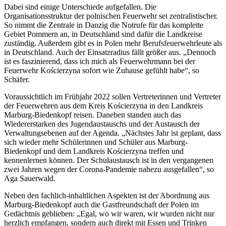
Dabei sind einige Unterschiede aufgefallen. Die
Organisationsstruktur der polnischen Feuerwehr sei zentralistischer.
So nimmt die Zentrale in Danzig die Notrufe für das komplette
Gebiet Pommern an, in Deutschland sind dafür die Landkreise
zuständig. Außerdem gibt es in Polen mehr Berufsfeuerwehrleute als
in Deutschland. Auch der Einsatzradius fällt größer aus. „Dennoch
ist es faszinierend, dass ich mich als Feuerwehrmann bei der
Feuerwehr Kościerzyna sofort wie Zuhause gefühlt habe“, so
Schäfer.
Voraussichtlich im Frühjahr 2022 sollen Vertreterinnen und Vertreter
der Feuerwehren aus dem Kreis Kościerzyna in den Landkreis
Marburg-Biedenkopf reisen. Daneben standen auch das
Wiedererstarken des Jugendaustauschs und der Austausch der
Verwaltungsebenen auf der Agenda. „Nächstes Jahr ist geplant, dass
sich wieder mehr Schülerinnen und Schüler aus Marburg-
Biedenkopf und dem Landkreis Kościerzyna treffen und
kennenlernen können. Der Schulaustausch ist in den vergangenen
zwei Jahren wegen der Corona-Pandemie nahezu ausgefallen“, so
Aga Sauerwald.
Neben den fachlich-inhaltlichen Aspekten ist der Abordnung aus
Marburg-Biedenkopf auch die Gastfreundschaft der Polen im
Gedächtnis geblieben: „Egal, wo wir waren, wir wurden nicht nur
herzlich empfangen, sondern auch direkt mit Essen und Trinken