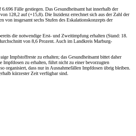
 6.696 Fälle gestiegen. Das Gesundheitsamt hat innerhalb der
on 128,2 auf (+15,8). Die Inzidenz errechnet sich aus der Zahl der
en von insgesamt sechs Stufen des Eskalationskonzepts der
its die notwendige Erst- und Zweitimpfung erhalten (Stand: 18.
durchschnitt von 8,6 Prozent. Auch im Landkreis Marburg-
aige Impfstoffreste zu erhalten; das Gesundheitsamt bittet daher
mpfdosen zu erhalten, führt nicht zu einer bevorzugten
so organisiert, dass nur in Ausnahmefällen Impfdosen übrig bleiben.
rhalb kürzester Zeit verfügbar sind.