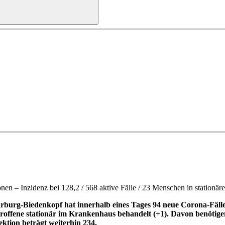
en – Inzidenz bei 128,2 / 568 aktive Fälle / 23 Menschen in stationä
urg-Biedenkopf hat innerhalb eines Tages 94 neue Corona-Fälle re
etroffene stationär im Krankenhaus behandelt (+1). Davon benötige
ktion beträgt weiterhin 234.