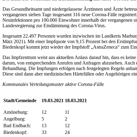
Das Gesundheitsamt und niedergelassene Ärztinnen und Ärzte betreuen
vergangenen sieben Tage insgesamt 316 neue Corona-Fälle registriert
Neuinfektionen pro 100.000 Einwohner innerhalb der vergangenen sie
Landesregierung zur Eindämmung des Corona-Virus.
Insgesamt 22.497 Personen wurden inzwischen im Landkreis Marburg
März 2021). Mit einer Impfquote von 9,15 Prozent bei den Erstimpf
Biedenkopf kommt jetzt wieder der Impfstoff „AstraZeneca“ zum Ein
Das Impfzentrum weist aus aktuellen Anlass darauf hin, dass es keine W
darum, von entsprechenden Anrufen und Anfragen abzusehen. Auch da
Behandlung. Die Impfungen erfolgen nach festgelegten Regeln anhand 
Diese sind dann aber medizinischen Härtefällen oder Angehörigen einer
Kommunales Verteilungsmuster aktive Corona-Fälle
Stadt/Gemeinde
19.03.2021
18.03.2021
Amöneburg:
12
11
Angelburg:
5
2
Bad Endbach:
13
12
Biedenkopf:
33
24