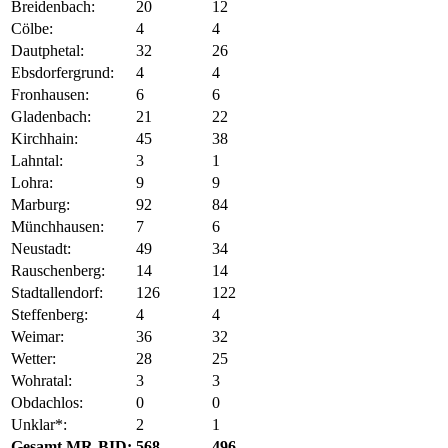
Breidenbach:
20
12
Cölbe:
4
4
Dautphetal:
32
26
Ebsdorfergrund:
4
4
Fronhausen:
6
6
Gladenbach:
21
22
Kirchhain:
45
38
Lahntal:
3
1
Lohra:
9
9
Marburg:
92
84
Münchhausen:
7
6
Neustadt:
49
34
Rauschenberg:
14
14
Stadtallendorf:
126
122
Steffenberg:
4
4
Weimar:
36
32
Wetter:
28
25
Wohratal:
3
3
Obdachlos:
0
0
Unklar*:
2
1
Gesamt MR-BID:
568
496