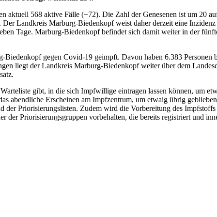
 aktuell 568 aktive Fälle (+72). Die Zahl der Genesenen ist um 20 auf
. Der Landkreis Marburg-Biedenkopf weist daher derzeit eine Inzidenz v
ben Tage. Marburg-Biedenkopf befindet sich damit weiter in der fünft
-Biedenkopf gegen Covid-19 geimpft. Davon haben 6.383 Personen bere
ungen liegt der Landkreis Marburg-Biedenkopf weiter über dem Landes
satz.
arteliste gibt, in die sich Impfwillige eintragen lassen können, um etw
s abendliche Erscheinen am Impfzentrum, um etwaig übrig gebliebene I
der Priorisierungslisten. Zudem wird die Vorbereitung des Impfstoffs 
 der Priorisierungsgruppen vorbehalten, die bereits registriert und inne