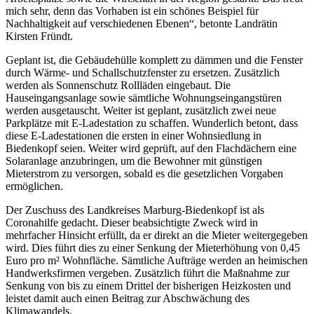
mich sehr, denn das Vorhaben ist ein schönes Beispiel für
Nachhaltigkeit auf verschiedenen Ebenen“, betonte Landrätin
Kirsten Fründt.
Geplant ist, die Gebäudehülle komplett zu dämmen und die Fenster
durch Wärme- und Schallschutzfenster zu ersetzen. Zusätzlich
werden als Sonnenschutz Rollläden eingebaut. Die
Hauseingangsanlage sowie sämtliche Wohnungseingangstüren
werden ausgetauscht. Weiter ist geplant, zusätzlich zwei neue
Parkplätze mit E-Ladestation zu schaffen. Wunderlich betont, dass
diese E-Ladestationen die ersten in einer Wohnsiedlung in
Biedenkopf seien. Weiter wird geprüft, auf den Flachdächern eine
Solaranlage anzubringen, um die Bewohner mit günstigen
Mieterstrom zu versorgen, sobald es die gesetzlichen Vorgaben
ermöglichen.
Der Zuschuss des Landkreises Marburg-Biedenkopf ist als
Coronahilfe gedacht. Dieser beabsichtigte Zweck wird in
mehrfacher Hinsicht erfüllt, da er direkt an die Mieter weitergegeben
wird. Dies führt dies zu einer Senkung der Mieterhöhung von 0,45
Euro pro m² Wohnfläche. Sämtliche Aufträge werden an heimischen
Handwerksfirmen vergeben. Zusätzlich führt die Maßnahme zur
Senkung von bis zu einem Drittel der bisherigen Heizkosten und
leistet damit auch einen Beitrag zur Abschwächung des
Klimawandels.