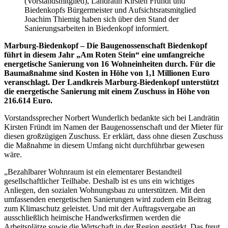
(Vorstandsmitglied), Landrätin Kirsten Fründt und
Biedenkopfs Bürgermeister und Aufsichtsratsmitglied
Joachim Thiemig haben sich über den Stand der
Sanierungsarbeiten in Biedenkopf informiert.
Marburg-Biedenkopf –
Die Baugenossenschaft Biedenkopf
führt in diesem Jahr „Am Roten Stein“ eine umfangreiche
energetische Sanierung von 16 Wohneinheiten durch. Für die
Baumaßnahme sind Kosten in Höhe von 1,1 Millionen Euro
veranschlagt. Der Landkreis Marburg-Biedenkopf unterstützt
die energetische Sanierung mit einem Zuschuss in Höhe von
216.614 Euro.
Vorstandssprecher Norbert Wunderlich bedankte sich bei Landrätin
Kirsten Fründt im Namen der Baugenossenschaft und der Mieter für
diesen großzügigen Zuschuss. Er erklärt, dass ohne diesen Zuschuss
die Maßnahme in diesem Umfang nicht durchführbar gewesen
wäre.
„Bezahlbarer Wohnraum ist ein elementarer Bestandteil
gesellschaftlicher Teilhabe. Deshalb ist es uns ein wichtiges
Anliegen, den sozialen Wohnungsbau zu unterstützen. Mit den
umfassenden energetischen Sanierungen wird zudem ein Beitrag
zum Klimaschutz geleistet. Und mit der Auftragsvergabe an
ausschließlich heimische Handwerksfirmen werden die
Arbeitsplätze sowie die Wirtschaft in der Region gestärkt. Das freut