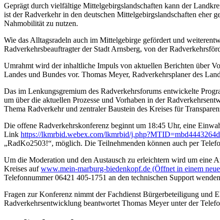
Geprägt durch vielfältige Mittelgebirgslandschaften kann der Landkr
ist der Radverkehr in den deutschen Mittelgebirgslandschaften eher g
Nahmobilität zu nutzen.
Wie das Alltagsradeln auch im Mittelgebirge gefördert und weiteren
Radverkehrsbeauftragter der Stadt Arnsberg, von der Radverkehrsför
Umrahmt wird der inhaltliche Impuls von aktuellen Berichten über V
Landes und Bundes vor. Thomas Meyer, Radverkehrsplaner des Landkre
Das im Lenkungsgremium des Radverkehrsforums entwickelte Program
um über die aktuellen Prozesse und Vorhaben in der Radverkehrsentw
Thema Radverkehr und zentraler Baustein des Kreises für Transparen
Die offene Radverkehrskonferenz beginnt um 18:45 Uhr, eine Einwahl 
Link
https://lkmrbid.webex.com/lkmrbid/j.php?MTID=mbd4443264
„RadKo2503!“, möglich. Die Teilnehmenden können auch per Telefo
Um die Moderation und den Austausch zu erleichtern wird um eine A
Kreises auf
www.mein-marburg-biedenkopf.de
(Öffnet in einem neu
Telefonnummer 06421 405-1751 an den technischen Support wenden
Fragen zur Konferenz nimmt der Fachdienst Bürgerbeteiligung und E
Radverkehrsentwicklung beantwortet Thomas Meyer unter der Tele