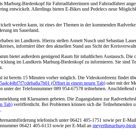
eis Marburg-Biedenkopf für Fahrradfahrerinnen und Fahrradfahrer angesi
ering entwickelt. Allerdings bieten E-Bikes und Pedelecs neue Möglich
twickelt werden kann, ist eines der Themen in der kommenden Radverke
derung im Sauerland.
orhaben im Landkreis. Hierzu stellen Annett Nusch und Sebastian Lau
ises, informiert über den aktuellen Stand aus Sicht der Kreisverwalt
m bietet außerdem genügend Raum für inhaltlichen Austausch. Die o
icklung im Landkreis Marburg-Biedenkopf zu informieren. Sie sind Tei
z.
ist bereits 15 Minuten vorher möglich. Die Videokonferenz findet über
d5a4c44bf7f7cdeba8a7b01
(Öffnet in einem neuen Tab)
oder mit der M
n unter der Telefonnummer 089 954-67578 teilnehmen. Anschließend
nmeldung mit Klarnamen gebeten. Die Zugangsdaten zur Radverkehrskon
en Tab)
veröffentlicht. Bei Problemen können sich die Teilnehmenden 
.
hrenamtsförderung telefonisch unter 06421 405-1751 sowie per E-Mai
fonnummer 06421 405-6133 sowie per E-Mail an
meyerth
marburg-bied