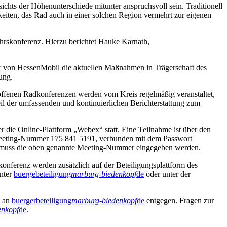
chts der Höhenunterschiede mitunter anspruchsvoll sein. Traditionell
keiten, das Rad auch in einer solchen Region vermehrt zur eigenen
hrskonferenz. Hierzu berichtet Hauke Karnath,
er von HessenMobil die aktuellen Maßnahmen in Trägerschaft des
ung.
ffenen Radkonferenzen werden vom Kreis regelmäßig veranstaltet,
l der umfassenden und kontinuierlichen Berichterstattung zum
 die Online-Plattform „Webex“ statt. Eine Teilnahme ist über den
eeting-Nummer 175 841 5191, verbunden mit dem Passwort
 muss die oben genannte Meeting-Nummer eingegeben werden.
ferenz werden zusätzlich auf der Beteiligungsplattform des
unter
buergebeteiligung
marburg-biedenkopf
de
oder unter der
l an
buergerbeteiligung
marburg-biedenkopf
de
entgegen. Fragen zur
enkopf
de
.