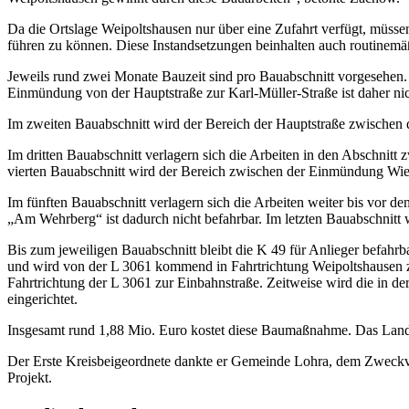
Da die Ortslage Weipoltshausen nur über eine Zufahrt verfügt, müss
führen zu können. Diese Instandsetzungen beinhalten auch routinem
Jeweils rund zwei Monate Bauzeit sind pro Bauabschnitt vorgesehen
Einmündung von der Hauptstraße zur Karl-Müller-Straße ist daher nic
Im zweiten Bauabschnitt wird der Bereich der Hauptstraße zwischen
Im dritten Bauabschnitt verlagern sich die Arbeiten in den Abschn
vierten Bauabschnitt wird der Bereich zwischen der Einmündung Wiese
Im fünften Bauabschnitt verlagern sich die Arbeiten weiter bis vo
„Am Wehrberg“ ist dadurch nicht befahrbar. Im letzten Bauabschnitt 
Bis zum jeweiligen Bauabschnitt bleibt die K 49 für Anlieger befahr
und wird von der L 3061 kommend in Fahrtrichtung Weipoltshausen z
Fahrtrichtung der L 3061 zur Einbahnstraße. Zeitweise wird die in de
eingerichtet.
Insgesamt rund 1,88 Mio. Euro kostet diese Baumaßnahme. Das Land He
Der Erste Kreisbeigeordnete dankte er Gemeinde Lohra, dem Zweckver
Projekt.