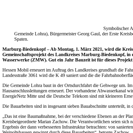
Symbolischer A
Gemeinde Lohra), Bürgermeister Georg Gaul, der Erste Kreisb
Spaten.
Marburg-Biedenkopf – Ab Montag, 1. März 2021, wird die Kreisst
Gemeinschaftsprojekt des Landkreises Marburg-Biedenkopf, in d
Wasserwerke (ZMW). Gut ein Jahr Bauzeit ist für dieses Projekt 
Hessen Mobil erneuert im Auftrag des Landkreises grundhaft die Fa
Landesstraße 3061 wird die K 49 saniert und die die Fahrbahnoberflä
Die Gemeinde Lohra baut in der Ortsdurchfahrt die Gehwege um. Im Zu
Hausanschlussleitungen erneuert. Der vorhandene Abwasserkanal wird
EnergieNetz Mitte und die Deutsche Telekom sind mit kleineren Ern
Die Bauarbeiten sind in insgesamt sieben Bauabschnitte unterteilt, in 
„Das ist eine Baumaßnahme, bei der verschiedene Ebenen an der Pla
Kreisbeigeordnete Marian Zachow. Die Verantwortlichen seien sich 
Ergebnis der dann verbesserten Infrastruktur betrachten: von saniert
Weipoltshausen gewinnt durch diese Bauarbeiten“, betonte Zachow.