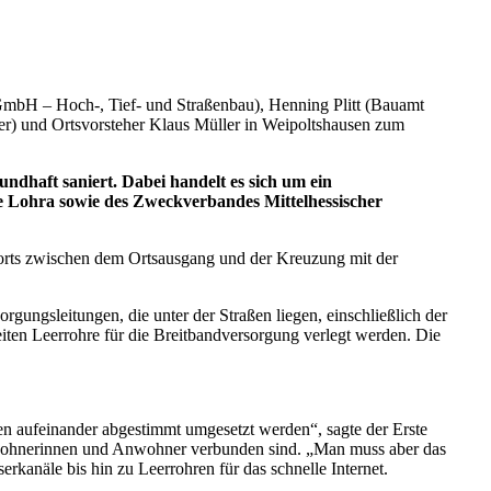
GmbH – Hoch-, Tief- und Straßenbau), Henning Plitt (Bauamt
r) und Ortsvorsteher Klaus Müller in Weipoltshausen zum
dhaft saniert. Dabei handelt es sich um ein
e Lohra sowie des Zweckverbandes Mittelhessischer
rorts zwischen dem Ortsausgang und der Kreuzung mit der
ungsleitungen, die unter der Straßen liegen, einschließlich der
ten Leerrohre für die Breitbandversorgung verlegt werden. Die
n aufeinander abgestimmt umgesetzt werden“, sagte der Erste
Anwohnerinnen und Anwohner verbunden sind. „Man muss aber das
rkanäle bis hin zu Leerrohren für das schnelle Internet.