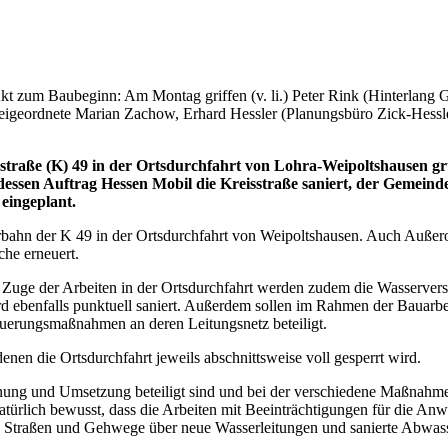
kt zum Baubeginn: Am Montag griffen (v. li.) Peter Rink (Hinterlang 
eigeordnete Marian Zachow, Erhard Hessler (Planungsbüro Zick-Hessle
raße (K) 49 in der Ortsdurchfahrt von Lohra-Weipoltshausen grun
essen Auftrag Hessen Mobil die Kreisstraße saniert, der Gemeind
eingeplant.
hrbahn der K 49 in der Ortsdurchfahrt von Weipoltshausen. Auch Auße
che erneuert.
ge der Arbeiten in der Ortsdurchfahrt werden zudem die Wasserversorg
 ebenfalls punktuell saniert. Außerdem sollen im Rahmen der Bauarbei
euerungsmaßnahmen an deren Leitungsnetz beteiligt.
denen die Ortsdurchfahrt jeweils abschnittsweise voll gesperrt wird.
nung und Umsetzung beteiligt sind und bei der verschiedene Maßnahme
natürlich bewusst, dass die Arbeiten mit Beeinträchtigungen für die 
en Straßen und Gehwege über neue Wasserleitungen und sanierte Abwasse