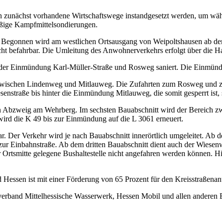
en zunächst vorhandene Wirtschaftswege instandgesetzt werden, um wä
äßige Kampfmittelsondierungen.
. Begonnen wird am westlichen Ortsausgang von Weipoltshausen ab dem
ht befahrbar. Die Umleitung des Anwohnerverkehrs erfolgt über die Hau
 der Einmündung Karl-Müller-Straße und Rosweg saniert. Die Einmündun
itt zwischen Lindenweg und Mitlauweg. Die Zufahrten zum Rosweg und 
nstraße bis hinter die Einmündung Mitlauweg, die somit gesperrt ist, s
r den Abzweig am Wehrberg. Im sechsten Bauabschnitt wird der Berei
wird die K 49 bis zur Einmündung auf die L 3061 erneuert.
bar. Der Verkehr wird je nach Bauabschnitt innerörtlich umgeleitet. Ab
ur Einbahnstraße. Ab dem dritten Bauabschnitt dient auch der Wiese
r Ortsmitte gelegene Bushaltestelle nicht angefahren werden können. H
ssen ist mit einer Förderung von 65 Prozent für den Kreisstraßenantei
band Mittelhessische Wasserwerk, Hessen Mobil und allen anderen Bet