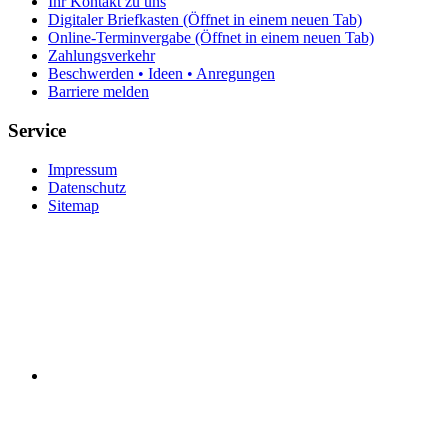
Ihr Kontakt zu uns
Digitaler Briefkasten
(Öffnet in einem neuen Tab)
Online-Terminvergabe
(Öffnet in einem neuen Tab)
Zahlungsverkehr
Beschwerden • Ideen • Anregungen
Barriere melden
Service
Impressum
Datenschutz
Sitemap