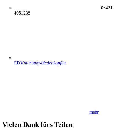
06421
4051238
EDV
marburg-biedenkopf
de
mehr
Vielen Dank fürs Teilen