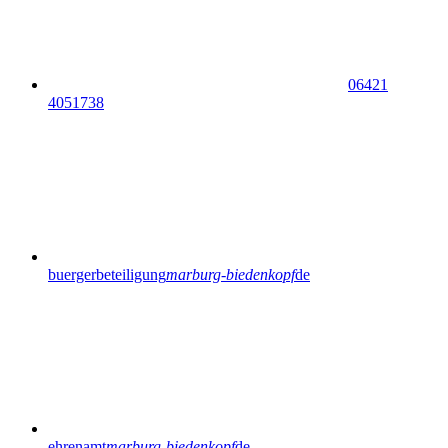
06421
4051738
buergerbeteiligung
marburg-biedenkopf
de
ehrenamt
marburg-biedenkopf
de