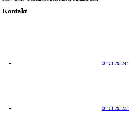
Kontakt
06461 793244
06461 793223