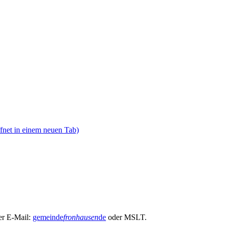
fnet in einem neuen Tab)
er E-Mail:
gemeinde
fronhausen
de
oder MSLT.