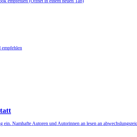
book empfehlen
(Öffnet in einem neuen Tab)
l empfehlen
tatt
ling ein. Namhafte Autoren und Autorinnen an lesen an abwechslungsr