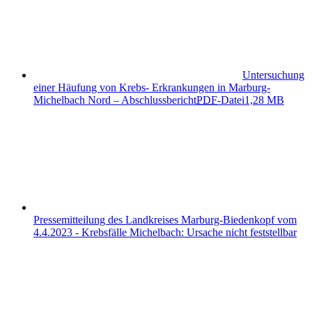
Untersuchung
einer Häufung von Krebs- Erkrankungen in Marburg-
Michelbach Nord – Abschlussbericht
PDF
-Datei
1,28 MB
Pressemitteilung des Landkreises Marburg-Biedenkopf vom
4.4.2023 - Krebsfälle Michelbach: Ursache nicht feststellbar