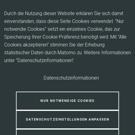
Inhalt anspringen
Durch die Nutzung dieser Website erklären Sie sich damit
einverstanden, dass diese Seite Cookies verwendet. "Nur
notwendie Cookies" setzt ein einzelnes Cookie, das zur
Bäume selbst züchten
Speicherung Ihrer Cookie-Präferenz benötigt wird. Mit "Alle
Cookies akzeptieren" stimmen Sie der Erhebung
Eine eigene kleine Baumschule einrichten - Samen
statistischer Daten durch Matomo zu. Weitere Informationen
einlegen und beobachten, was passiert. Hier findet
unter "Datenschutzinformationen".
ihr eine Anleitung.
Datenschutzinformationen
NUR NOTWENDIGE COOKIES
DATENSCHUTZEINSTELLUNGEN ANPASSEN