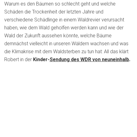
neuen
Warum es den Bäumen so schlecht geht und welche
Tab)
Schäden die Trockenheit der letzten Jahre und
verschiedene Schädlinge in einem Waldrevier verursacht
haben, wie dem Wald geholfen werden kann und wie der
Wald der Zukunft aussehen könnte, welche Bäume
demnächst vielleicht in unseren Wäldern wachsen und was
die Klimakrise mit dem Waldsterben zu tun hat: All das klärt
Robert in der
(Öffnet
Kinder-
Sendung des WDR von neuneinhalb
.
in
einem
neuen
Tab)