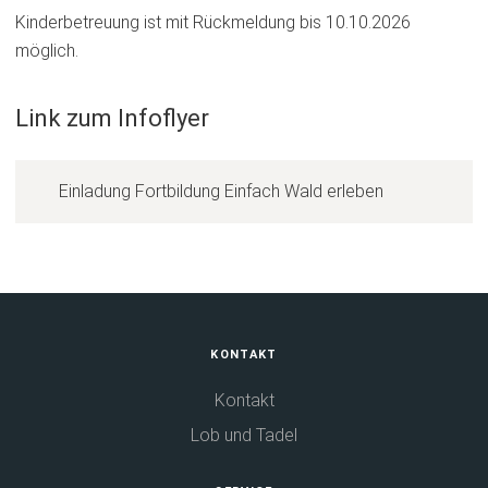
einem
Kinderbetreuung ist mit Rückmeldung bis 10.10.2026
neuen
möglich.
Tab)
Link zum Infoflyer
(
Einladung Fortbildung Einfach Wald erleben
Ö
f
f
n
e
Fußbereich
KONTAKT
t
i
Kontakt
n
Lob und Tadel
e
i