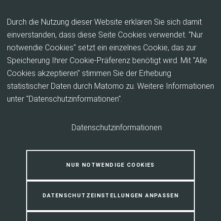
Inhalt anspringen
Durch die Nutzung dieser Website erklären Sie sich damit
einverstanden, dass diese Seite Cookies verwendet. "Nur
notwendie Cookies" setzt ein einzelnes Cookie, das zur
Tag der Nachhaltigkeit 2023
Speicherung Ihrer Cookie-Präferenz benötigt wird. Mit "Alle
Cookies akzeptieren" stimmen Sie der Erhebung
Am Samstag, 23. September 2023, von 13 bis 18
statistischer Daten durch Matomo zu. Weitere Informationen
Uhr fand der Tag der Nachhaltigkeit im Bürgerpark in
unter "Datenschutzinformationen".
Neustadt statt. Der Landkreis Marburg-Biedenkopf
bot dort gemeinsam mit der Stadt Neustadt ein
Datenschutzinformationen
vielfältiges Programm zum Thema Nachhaltigkeit
an.
NUR NOTWENDIGE COOKIES
DATENSCHUTZEINSTELLUNGEN ANPASSEN