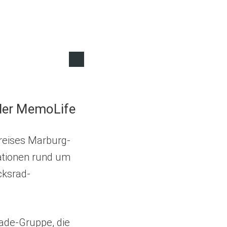
 der MemoLife
kreises Marburg-
ationen rund um
cksrad-
rade-Gruppe, die