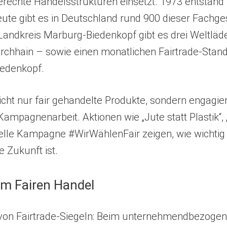
echte Handelsstrukturen einsetzt. 1973 entstand i
eute gibt es in Deutschland rund 900 dieser Fachge
andkreis Marburg-Biedenkopf gibt es drei Weltläd
rchhain – sowie einen monatlichen Fairtrade-Stan
edenkopf.
icht nur fair gehandelte Produkte, sondern engagier
Kampagnenarbeit. Aktionen wie „Jute statt Plastik“
tuelle Kampagne #WirWählenFair zeigen, wie wichti
e Zukunft ist.
im Fairen Handel
n von Fairtrade-Siegeln: Beim unternehmendbezoge