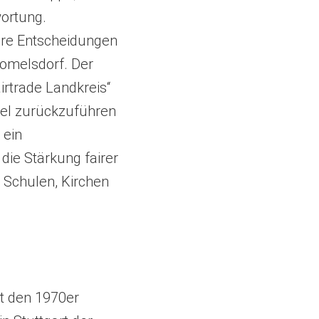
wortung.
sere Entscheidungen
Womelsdorf. Der
irtrade Landkreis“
del zurückzuführen
 ein
die Stärkung fairer
Schulen, Kirchen
it den 1970er