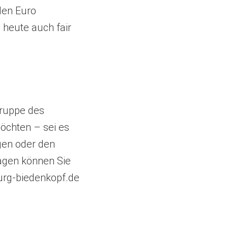
den Euro
 heute auch fair
Gruppe des
möchten – sei es
gen oder den
ragen können Sie
rg-biedenkopf
de