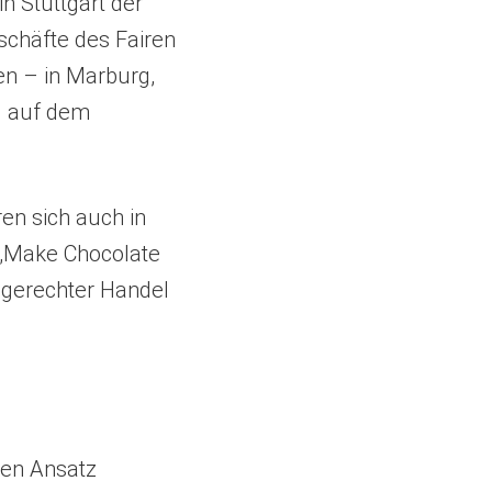
n Stuttgart der
schäfte des Fairen
en – in Marburg,
d auf dem
en sich auch in
, „Make Chocolate
g gerechter Handel
nen Ansatz