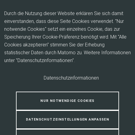
Inhalt anspringen
Durch die Nutzung dieser Website erklären Sie sich damit
einverstanden, dass diese Seite Cookies verwendet. "Nur
notwendie Cookies" setzt ein einzelnes Cookie, das zur
Dorf- und Regionalentwicklung
Speicherung Ihrer Cookie-Präferenz benötigt wird. Mit "Alle
Cookies akzeptieren" stimmen Sie der Erhebung
statistischer Daten durch Matomo zu. Weitere Informationen
Der ländliche Raum ist ein attraktiver
unter "Datenschutzinformationen".
Lebensraum.
Datenschutzinformationen
Das Team Dorf- und Regionalentwicklung trägt mit der
Umsetzung der Förderprogramme Dorf- und
Regionalentwicklung/LEADER zur Stärkung der ländlichen
NUR NOTWENDIGE COOKIES
Entwicklung bei.
DATENSCHUTZEINSTELLUNGEN ANPASSEN