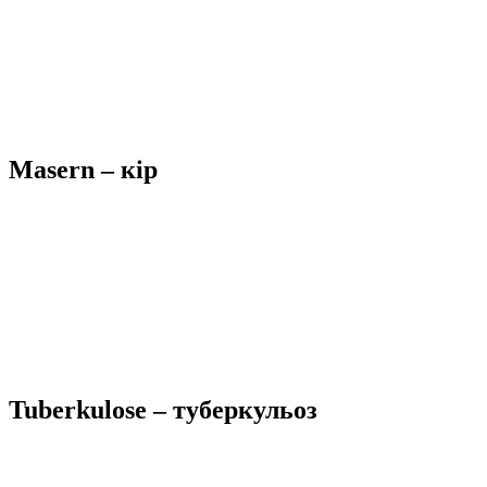
Masern – кір
Tuberkulose – туберкульоз