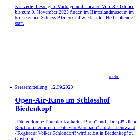
Konzerte, Lesungen, Vorträge und Theater: Vom 8. Oktober
bis zum 9. November 2023 finden im Hinterlandmuseum im
kreiseigenen Schloss Biedenkopf wieder die „Herbstabende“
statt.
mehr
Pressemitteilung | 12.09.2023
Open-Air-Kino im Schlosshof
Biedenkopf
„Die verlorene Ehre der Katharina Blum“ und „Der plötzliche
Reichtum der armen Leute von Kombach“ auf der Leinwand
/ Regisseur Volker Schlöndorff wird selbst in Biedenkopf zu
Gast sein.